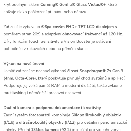
kryt odolným sklem
Corning® Gorilla® Glass Victus®+
, které
snižuje riziko poškození při pádu nebo nárazu.
Zařízení je vybaveno
6,6palcovým FHD+ TFT LCD displejem
s
poměrem stran 20:9 a adaptivní
obnovovací frekvencí až 120 Hz
.
Díky funkcím Touch Sensitivity a Vision Booster je ovládání
pohodlné i v rukavicích nebo na přímém slunci.
Výkon na nové úrovni
Uvnitř zařízení se nachází výkonný
čipset Snapdragon® 7s Gen 3
(4nm, Octa-Core)
, který poskytuje plynulý chod systémů a aplikací.
Podporuje jej velká paměť RAM a moderní úložiště, takže zvládne
multitasking i náročnější pracovní nasazení.
Duální kamera s podporou dokumentace i kreativity
Zadní systém fotoaparátů kombinuje
50Mpx širokoúhlý objektiv
(f/1.8)
a
ultraširokoúhlý objektiv (f/2.2)
pro detailní i panoramatické
snímky. Přední
13Mpx kamera (f/2.2)
je ideální pro videohovory i