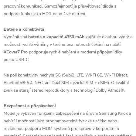
pracovní komunikaci. Samozřejmostí je přisvětlovací dioda a
podpora funkcí jako HDR nebo živé ostření.
Baterie a konektivita
Vyměnitelná
baterie o kapacitě 4350 mAh
zajišťuje dlouhou výdrž a
možnost rychlé výměny v terénu bez nutnosti čekání na nabití.
XCover7 Pro
podporuje rychlé nabíjení a moderní připojení díky
portu USB-C.
Na poli konektivity nechybí 5G (Sub6), LTE, Wi-Fi 6E, Wi-Fi Direct,
Bluetooth® 5.4, NFC, ani Dual SIM (fyzická SIM + eSIM). O kvalitní
zvuk se starají stereo reproduktory s technologií Dolby Atmos®.
Bezpečnost a přizpůsobení
Model je vybaven funkcemi zabezpečení na úrovni Samsung Knox a
nabízí i možnosti jako programovatelné fyzické tlačítko nebo
rozšířenou podporu MDM systémů pro správu v korporátním