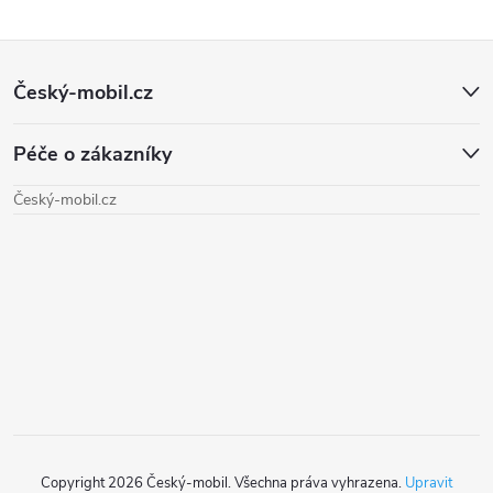
Z
Český-mobil.cz
á
Péče o zákazníky
p
Český-mobil.cz
a
t
í
Copyright 2026
Český-mobil
. Všechna práva vyhrazena.
Upravit