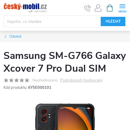
Přejít
NÁKUPNÍ
KOŠÍK
na
obsah
HLEDAT
Odolné
Samsung SM-G766 Galaxy
Xcover 7 Pro Dual SIM
Podrobnosti hodnocení
Neohodnoceno
Kód produktu:
6Y5E000101