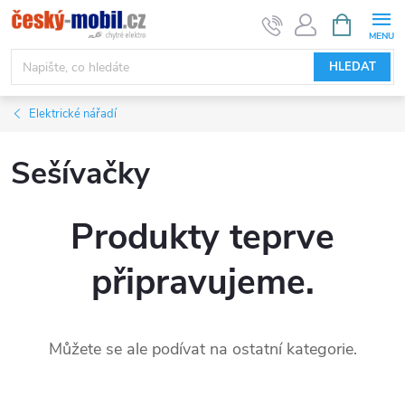
Přejít
NÁKUPNÍ
KOŠÍK
na
obsah
HLEDAT
Elektrické nářadí
Sešívačky
Produkty teprve
připravujeme.
Můžete se ale podívat na ostatní kategorie.