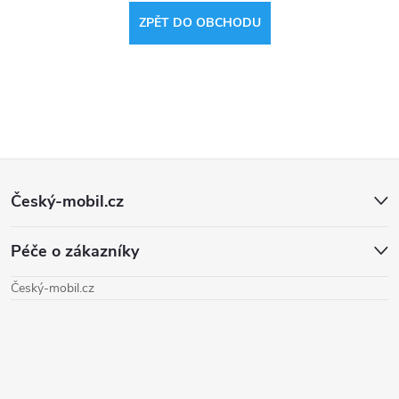
ZPĚT DO OBCHODU
Z
Český-mobil.cz
á
Péče o zákazníky
p
Český-mobil.cz
a
t