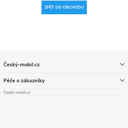
ZPĚT DO OBCHODU
Z
Český-mobil.cz
á
Péče o zákazníky
p
Český-mobil.cz
a
t