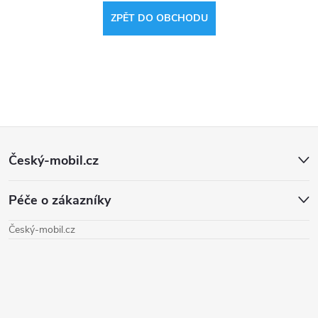
ZPĚT DO OBCHODU
Z
Český-mobil.cz
á
Péče o zákazníky
p
Český-mobil.cz
a
t