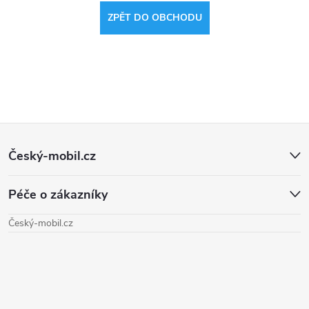
ZPĚT DO OBCHODU
Z
Český-mobil.cz
á
Péče o zákazníky
p
Český-mobil.cz
a
t