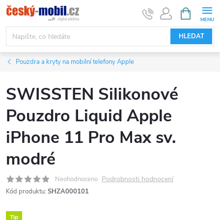
Přejít
NÁKUPNÍ
KOŠÍK
na
obsah
HLEDAT
Pouzdra a kryty na mobilní telefony Apple
SWISSTEN Silikonové
Pouzdro Liquid Apple
iPhone 11 Pro Max sv.
modré
Podrobnosti hodnocení
Neohodnoceno
Kód produktu:
SHZA000101
Tip