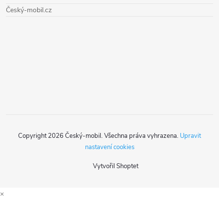
Český-mobil.cz
a
t
í
Copyright 2026
Český-mobil
. Všechna práva vyhrazena.
Upravit
nastavení cookies
Vytvořil Shoptet
×