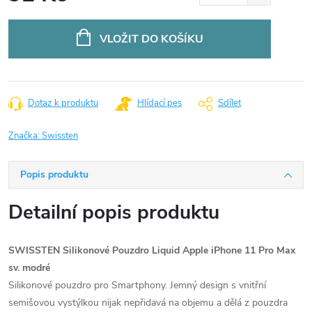
Měrná
cena:
VLOŽIT DO KOŠÍKU
Dotaz k produktu
Hlídací pes
Sdílet
Značka:
Swissten
Popis produktu
Detailní popis produktu
SWISSTEN Silikonové Pouzdro Liquid Apple iPhone 11 Pro Max
sv. modré
Silikonové pouzdro pro Smartphony. Jemný design s vnitřní
semišovou vystýlkou nijak nepřidavá na objemu a dělá z pouzdra