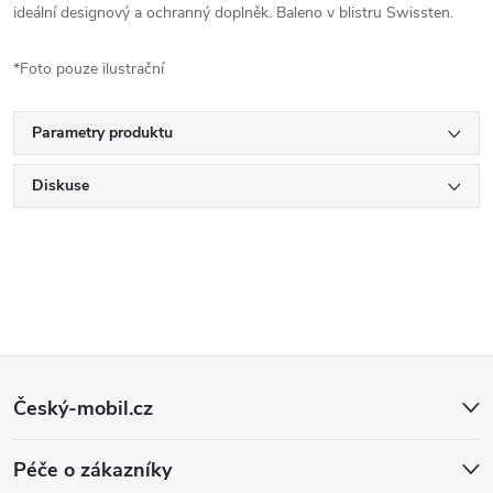
ideální designový a ochranný doplněk. Baleno v blistru Swissten.
*Foto pouze ilustrační
Parametry produktu
Diskuse
Z
Český-mobil.cz
á
Péče o zákazníky
p