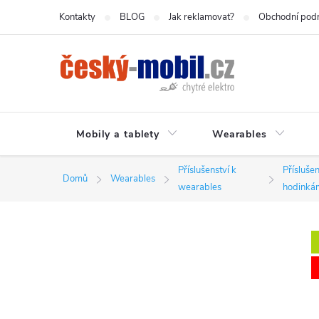
Přejít
Kontakty
BLOG
Jak reklamovat?
Obchodní pod
na
obsah
Mobily a tablety
Wearables
Příslušenství k
Přísluše
Domů
Wearables
wearables
hodinká
P
o
s