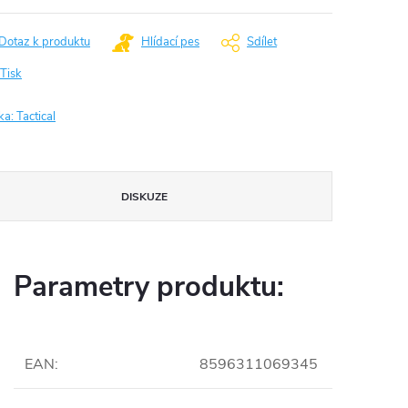
Dotaz k produktu
Hlídací pes
Sdílet
Tisk
ka:
Tactical
DISKUZE
Parametry produktu:
EAN
:
8596311069345