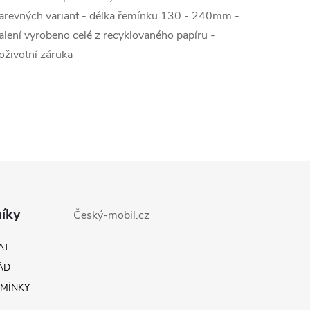
arevných variant - délka řemínku 130 - 240mm -
alení vyrobeno celé z recyklovaného papíru -
oživotní záruka
íky
Český-mobil.cz
AT
ÁD
MÍNKY