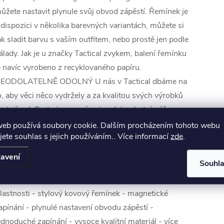
ůžete nastavit plynule svůj obvod zápěstí. Řemínek je
 dispozici v několika barevných variantách, můžete si
ak sladit barvu s vaším outfitem, nebo prostě jen podle
álady. Jak je u značky Tactical zvykem, balení řemínku
e navíc vyrobeno z recyklovaného papíru.
EODOLATELNĚ ODOLNÝ U nás v Tactical dbáme na
o, aby věci něco vydržely a za kvalitou svých výrobků
i stojíme! Proto jsme v rámci nadstandartní péče
actical schopni na tento produkt nabídnout
web používá soubory cookie. Dalším procházením tohoto webu
jete souhlas s jejich používáním.. Více informací
zde
.
OŽIVOTNÍ ZÁRUKU. BE ECO My v Tactical máme
ádi přírodu. Všechny naše produkty jsou balené do
avení
Souhl
CO krabiček z recyklovaného papíru tak, aby co
ejméně zatěžovaly životní prostředí. Myslete takticky!
lastnosti - stylový kovový řemínek - magnetické
apínání - plynulé nastavení obvodu zápěstí -
ednoduché zapínání - vysoce kvalitní materiál - více