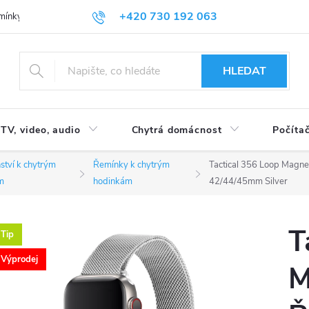
+420 730 192 063
mínky
Podmínky ochrany osobních údajů
HLEDAT
TV, video, audio
Chytrá domácnost
Počítač
nství k chytrým
Řemínky k chytrým
Tactical 356 Loop Magne
m
hodinkám
42/44/45mm Silver
T
Tip
Výprodej
M