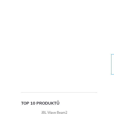
t
r
a
n
n
í
p
a
TOP 10 PRODUKTŮ
JBL Wave Beam2