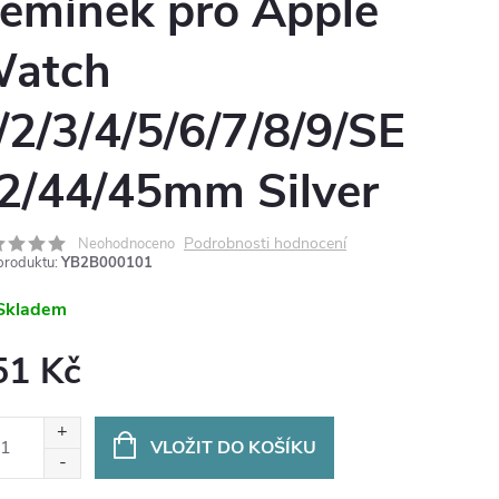
emínek pro Apple
atch
/2/3/4/5/6/7/8/9/SE
2/44/45mm Silver
Podrobnosti hodnocení
Neohodnoceno
produktu:
YB2B000101
Skladem
51 Kč
ná
:
VLOŽIT DO KOŠÍKU