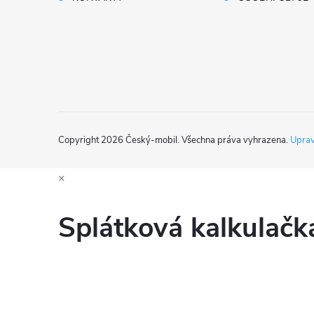
t
í
Copyright 2026
Český-mobil
. Všechna práva vyhrazena.
Uprav
×
Splátková kalkulač