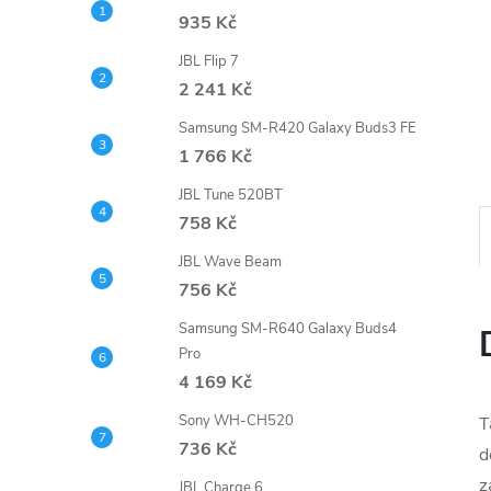
n
935 Kč
e
JBL Flip 7
2 241 Kč
l
Samsung SM-R420 Galaxy Buds3 FE
1 766 Kč
JBL Tune 520BT
758 Kč
JBL Wave Beam
756 Kč
Samsung SM-R640 Galaxy Buds4
Pro
4 169 Kč
Sony WH-CH520
T
736 Kč
d
z
JBL Charge 6