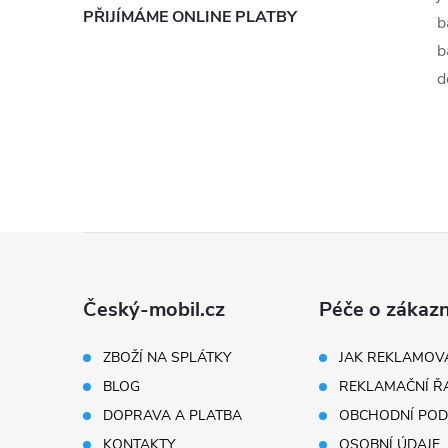
PŘIJÍMÁME ONLINE PLATBY
b
b
d
Z
á
Český-mobil.cz
Péče o zákazn
p
ZBOŽÍ NA SPLÁTKY
JAK REKLAMOV
BLOG
REKLAMAČNÍ Ř
a
DOPRAVA A PLATBA
OBCHODNÍ POD
KONTAKTY
OSOBNÍ ÚDAJE