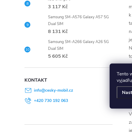
m
3 117 Kč
k
Samsung SM-A576 Galaxy A57 5G
t
Dual SIM
n
8 131 Kč
j
Samsung SM-A266 Galaxy A26 5G
N
Dual SIM
t
5 605 Kč
s
T
Tento 
KONTAKT
vyjadřu
D
r
info
@
cesky-mobil.cz
Nast
E
+420 730 192 063
n
V
z
j