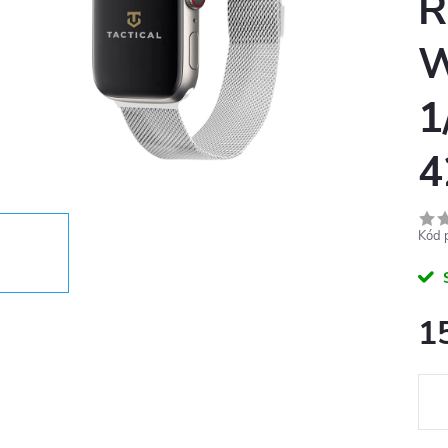
Ř
W
1
4
Kód 
1
Měr
cena