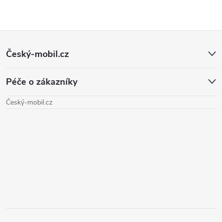
Z
Český-mobil.cz
á
Péče o zákazníky
p
Český-mobil.cz
a
t
í