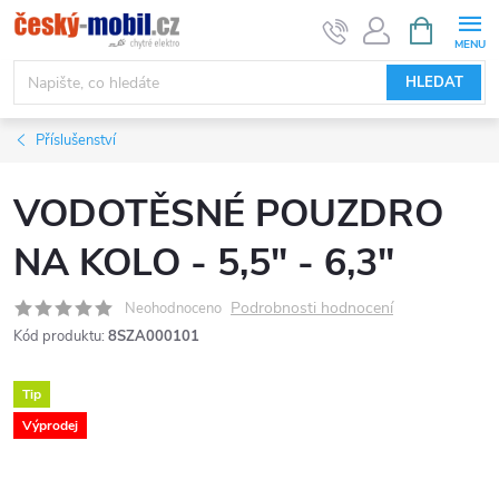
Přejít
NÁKUPNÍ
KOŠÍK
na
obsah
HLEDAT
Příslušenství
VODOTĚSNÉ POUZDRO
NA KOLO - 5,5" - 6,3"
Podrobnosti hodnocení
Neohodnoceno
Kód produktu:
8SZA000101
Tip
Výprodej