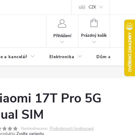
CZK
NÁKUPNÍ
KOŠÍK
Prázdný košík
Přihlášení
e a kancelář
Elektronika
Dům a zahrada
iaomi 17T Pro 5G
ual SIM
Podrobnosti hodnocení
Neohodnoceno
produktu:
Zvolte variantu