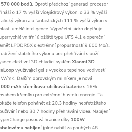
 570 000 bodů
. Oproti předchozí generaci procesor
řináší o 17 % vyšší vícejádrový výkon, o 33 % vyšší
rafický výkon a o fantastických 111 % vyšší výkon v
blasti umělé inteligence. Výpočetní jádro doplňuje
uperrychlé vnitřní úložiště typu UFS 4.1 a operační
aměť LPDDR5X s extrémní propustností 9 600 Mb/s.
 udržení stabilního výkonu bez přehřívání slouží
ysoce efektivní 3D chladicí systém
Xiaomi 3D
ceLoop
využívající gel s vysokou tepelnou vodivostí
 W/mK. Dalším obrovským milníkem je nová
 000 mAh křemíkovo-uhlíková baterie
s 16%
bsahem křemíku pro extrémní hustotu energie. Ta
okáže telefon pohánět až 20,3 hodiny nepřetržitého
oužívání nebo 30,7 hodiny přehrávání videa. Nabíjení
yperCharge posouvá hranice díky
100W
abelovému nabíjení
(plné nabití za pouhých 48