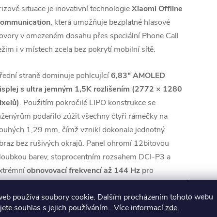
rizové situace je inovativní technologie
Xiaomi Offline
ommunication
, která umožňuje bezplatné hlasové
ovory v omezeném dosahu přes speciální Phone Call
ežim i v místech zcela bez pokrytí mobilní sítě.
řední straně dominuje pohlcující
6,83" AMOLED
isplej s ultra jemným 1,5K rozlišením (2772 × 1280
ixelů)
. Použitím pokročilé LIPO konstrukce se
nženýrům podařilo zúžit všechny čtyři rámečky na
ouhých 1,29 mm, čímž vznikl dokonale jednotný
braz bez rušivých okrajů. Panel ohromí 12bitovou
loubkou barev, stoprocentním rozsahem DCI-P3 a
xtrémní
obnovovací frekvencí až 144 Hz
pro
aximálně plynulý herní zážitek. Zatímco špičkový jas
web používá soubory cookie. Dalším procházením tohoto webu
osahuje
extrémní hodnoty až 3 500 nitů
pro
jete souhlas s jejich používáním.. Více informací
zde
.
erfektní čitelnost na přímém slunci, technologie