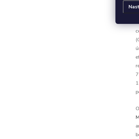
d
Nast
k
X
c
(
ú
e
r
7
1
p
O
M
a
b