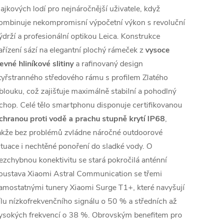
lajkových lodí pro nejnáročnější uživatele, když
ombinuje nekompromisní výpočetní výkon s revoluční
ýdrží a profesionální optikou Leica. Konstrukce
ařízení sází na elegantní plochý rámeček z
vysoce
evné hliníkové slitiny
a rafinovaný design
tyřstranného středového rámu s profilem Zlatého
blouku, což zajišťuje maximálně stabilní a pohodlný
chop. Celé tělo smartphonu disponuje certifikovanou
chranou proti vodě a prachu stupně krytí IP68
,
akže bez problémů zvládne náročné outdoorové
ituace i nechtěné ponoření do sladké vody. O
ezchybnou konektivitu se stará pokročilá anténní
oustava Xiaomi Astral Communication se třemi
amostatnými tunery Xiaomi Surge T1+, které navyšují
ílu nízkofrekvenčního signálu o 50 % a středních až
ysokých frekvencí o 38 %. Obrovským benefitem pro