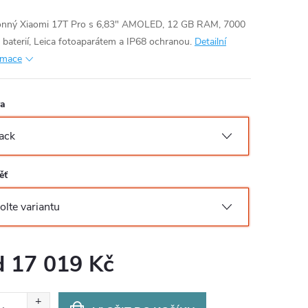
nný Xiaomi 17T Pro s 6,83" AMOLED, 12 GB RAM, 7000
baterií, Leica fotoaparátem a IP68 ochranou.
Detailní
rmace
va
ěť
d
17 019 Kč
ná
: