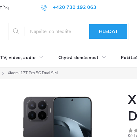
+420 730 192 063
mínky
Podmínky ochrany osobních údajů
HLEDAT
TV, video, audio
Chytrá domácnost
Počítač
Xiaomi 17T Pro 5G Dual SIM
X
D
Kód 