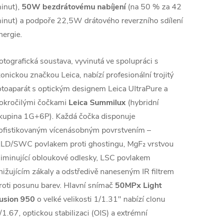
inut),
50W bezdrátovému nabíjení
(na 50 % za 42
inut) a podpoře 22,5W drátového reverzního sdílení
nergie.
otografická soustava, vyvinutá ve spolupráci s
konickou značkou Leica, nabízí profesionální trojitý
otoaparát s optickým designem Leica UltraPure a
okročilými čočkami
Leica Summilux
(hybridní
kupina 1G+6P). Každá čočka disponuje
ofistikovaným vícenásobným povrstvením –
LD/SWC povlakem proti ghostingu, MgF₂ vrstvou
liminující obloukové odlesky, LSC povlakem
nižujícím zákaly a odstředivě naneseným IR filtrem
roti posunu barev. Hlavní snímač
50MPx Light
usion 950
o velké velikosti 1/1.31" nabízí clonu
/1.67, optickou stabilizaci (OIS) a extrémní