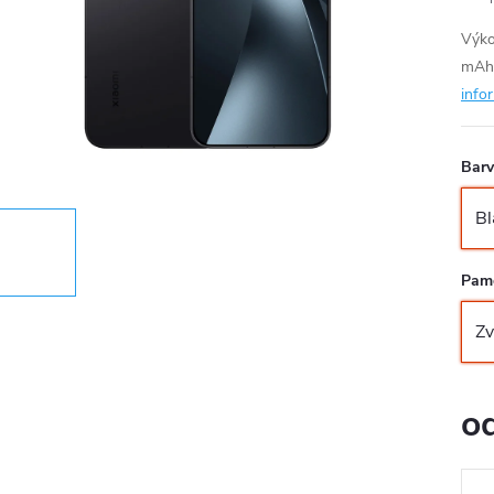
Výko
mAh 
info
Bar
Pam
o
Měr
cena