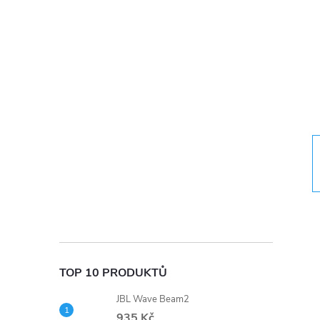
t
r
a
n
n
í
p
a
TOP 10 PRODUKTŮ
n
JBL Wave Beam2
935 Kč