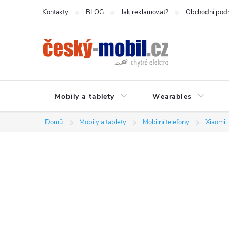
Přejít
Kontakty
BLOG
Jak reklamovat?
Obchodní pod
na
obsah
Mobily a tablety
Wearables
Domů
Mobily a tablety
Mobilní telefony
Xiaomi
P
o
s