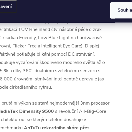
ispleje umí jas snížit až na ultranízký 1 nit pro
avení
Souhl
omfortní čtení v naprosté tmě. Zdravotní rámec
iaomi Vision Care
se pyšní jako první v odvětví
ertifikací TÜV Rheinland čtyřnásobné péče o zrak
Circadian Friendly, Low Blue Light na hardwarové
rovni, Flicker Free a Intelligent Eye Care). Displej
fektivně potlačuje blikání pomocí DC stmívání,
edukuje vyzařování škodlivého modrého světla až o
5 % a díky 360° duálnímu světelnému senzoru s
6 000 úrovněmi stmívání inteligentně upravuje jas
odle cirkadiánního rytmu.
 brutální výkon se stará nejmodernější 3nm procesor
ediaTek Dimensity 9500
s revoluční All-Big-Core
rchitekturou, se kterým telefon dosahuje v
enchmarku
AnTuTu rekordního skóre přes