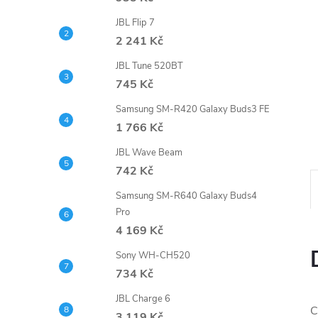
e
JBL Flip 7
2 241 Kč
l
JBL Tune 520BT
745 Kč
Samsung SM-R420 Galaxy Buds3 FE
1 766 Kč
JBL Wave Beam
742 Kč
Samsung SM-R640 Galaxy Buds4
Pro
4 169 Kč
Sony WH-CH520
734 Kč
JBL Charge 6
C
3 119 Kč