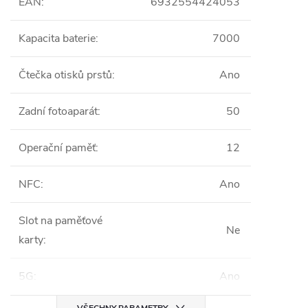
EAN
:
6932554424053
Kapacita baterie
:
7000
Čtečka otisků prstů
:
Ano
Zadní fotoaparát
:
50
Operační paměť
:
12
NFC
:
Ano
Slot na paměťové
Ne
karty
:
5G
:
Ano