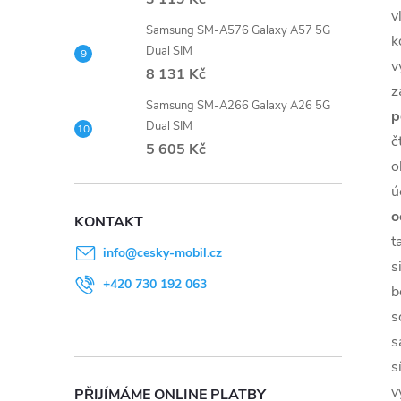
v
Samsung SM-A576 Galaxy A57 5G
k
Dual SIM
v
8 131 Kč
z
Samsung SM-A266 Galaxy A26 5G
p
Dual SIM
č
5 605 Kč
o
ú
o
KONTAKT
t
info
@
cesky-mobil.cz
s
+420 730 192 063
b
s
s
s
v
PŘIJÍMÁME ONLINE PLATBY