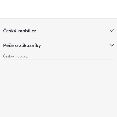
Z
Český-mobil.cz
á
Péče o zákazníky
p
Český-mobil.cz
a
t
í