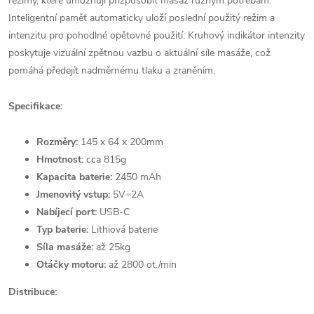
režimy, které umožňují přizpůsobit masáž různým potřebám.
Inteligentní paměť automaticky uloží poslední použitý režim a
intenzitu pro pohodlné opětovné použití. Kruhový indikátor intenzity
poskytuje vizuální zpětnou vazbu o aktuální síle masáže, což
pomáhá předejít nadměrnému tlaku a zraněním.
Specifikace:
Rozměry:
145 x 64 x 200mm
Hmotnost:
cca 815g
Kapacita baterie:
2450 mAh
Jmenovitý vstup:
5V⎓2A
Nabíjecí port:
USB-C
Typ baterie:
Lithiová baterie
Síla masáže:
až 25kg
Otáčky motoru:
až 2800 ot./min
Distribuce: