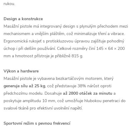
rukou.
Design a konstrukce
Masážní pistole má integrovaný design s plynulým přechodem mezi
mechanismem a vnějším pláštěm, což minimalizuje tření a vibrace.
Ergonomická rukojeť s protiskluzovou úpravou zajišťuje pohodlný
úchop i při delším používání. Celkové rozměry činí 145 × 64 × 200
mm a hmotnost přístroje je přibližně 815 g.
Výkon a hardware
Masážní pistole je vybavena bezkartáčovým motorem, který
generuje sílu až 25 kg
, což představuje 38% nárůst oproti
předchozímu modelu. Dosahuje
až 2800 otáček za minutu
a
poskytuje amplitudu 10 mm, což umožňuje hlubokou penetraci do
svalové tkáně pro efektivní uvolnění napětí.
Sportovní režim s pevnou frekvencí