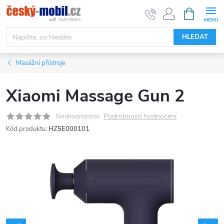
Přejít
NÁKUPNÍ
KOŠÍK
na
obsah
HLEDAT
Masážní přístroje
Xiaomi Massage Gun 2
Podrobnosti hodnocení
Neohodnoceno
Kód produktu:
HZ5E000101