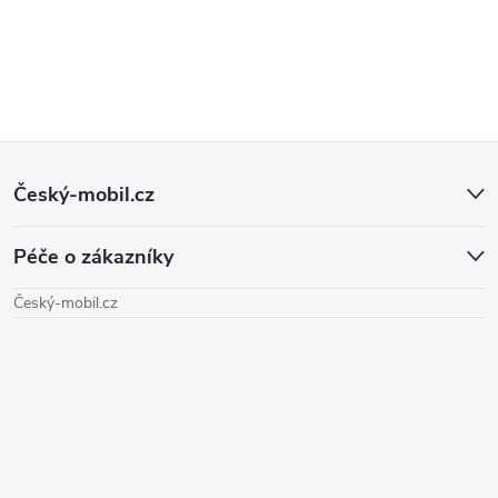
Z
Český-mobil.cz
á
Péče o zákazníky
p
Český-mobil.cz
a
t
í