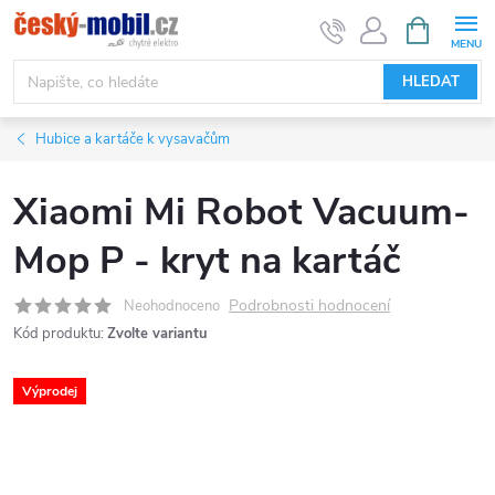
Přejít
NÁKUPNÍ
KOŠÍK
na
obsah
HLEDAT
Hubice a kartáče k vysavačům
Xiaomi Mi Robot Vacuum-
Mop P - kryt na kartáč
Podrobnosti hodnocení
Neohodnoceno
Kód produktu:
Zvolte variantu
Výprodej