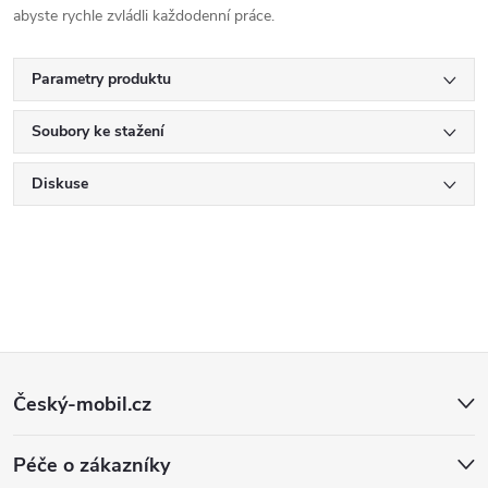
abyste rychle zvládli každodenní práce.
Parametry produktu
Soubory ke stažení
Diskuse
Z
Český-mobil.cz
á
Péče o zákazníky
p