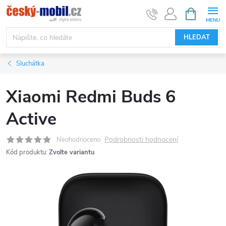
Přejít
NÁKUPNÍ
KOŠÍK
na
obsah
HLEDAT
Sluchátka
Xiaomi Redmi Buds 6
Active
Podrobnosti hodnocení
Neohodnoceno
Kód produktu:
Zvolte variantu