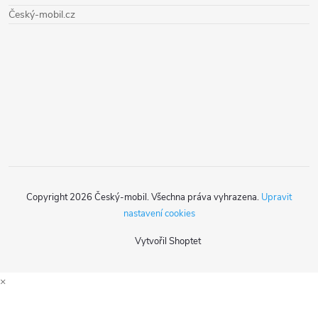
Český-mobil.cz
a
t
í
Copyright 2026
Český-mobil
. Všechna práva vyhrazena.
Upravit
nastavení cookies
Vytvořil Shoptet
×