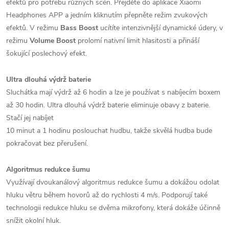
efektů pro potřebu různých scén. Přejděte do aplikace Xiaomi
Headphones APP a jedním kliknutím přepněte režim zvukových
efektů. V režimu
Bass Boost
ucítíte intenzivnější dynamické údery, v
režimu
Volume Boost
prolomí nativní limit hlasitosti a přináší
šokující poslechový efekt.
Ultra dlouhá výdrž baterie
Sluchátka mají výdrž až 6 hodin a lze je používat s nabíjecím boxem
až 30 hodin. Ultra dlouhá výdrž baterie eliminuje obavy z baterie.
Stačí jej nabíjet
10 minut a 1 hodinu poslouchat hudbu, takže skvělá hudba bude
pokračovat bez přerušení.
Algoritmus redukce šumu
Využívají dvoukanálový algoritmus redukce šumu a dokážou odolat
hluku větru během hovorů až do rychlosti 4 m/s. Podporují také
technologii redukce hluku se dvěma mikrofony, která dokáže účinně
snížit okolní hluk.