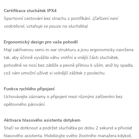
Certifikace sluchátek IPX4
Sportovní cestování bez strachu z postříkání.
(Zařízení není
vodotěsné, vztahuje se pouze na sluchátka)
Ergonomický design pro vaše pohodlí
Mají zakřivenou semi-in-ear strukturu a jsou ergonomicky navržena
tak, aby účinně vyvážila váhu vnitřní a vnější části sluchátek,
pohodlně se nosí bez zátěže a pevně přilnou k uším, aniž by spadla,
což vám umožní užívat si volnější zážitek z poslechu.
Funkce rychlého připojení
Uchovávejte záznamy o připojení mezi různými zařízeními bez
opětovného párování.
Aktivace hlasového asistenta dotykem
Stačí se dotknout a podržet sluchátka po dobu 2 sekund a přivolat
hlasového asistenta. Mobilizujte svého životního manažera kdykoli,