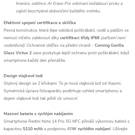
hranice, zatímco AI Erase Pro odstraní nežádoucí prvky a
zajistí bezchybné dokončení každého snímku.
Efektivní spojení certifikace a sklíčka
Pevná konstrukce, která lépe odolává poškrábání, vodě a pádům se
nemusí ničeho zaleknout díky
certifikaci třídy IP68
(zařízení není
vodotěsné).
Ochranné sklíčko na přední straně -
Corning Gorilla
Glass Victus 2
zase poskytuje lepší ochranu proti poškrábání, když
smartphone každý den přenášíte.
Design vlajkové lodi
Stylový design se 2 křivkami. To je nová vlajková loď od Xiaomi.
Symetrická úprava fotoaparátu podtrhuje vzhled smartphonu a
dojem vlajkové lodi tak ještě víc umocní.
Masivní baterie s rychlým nabíjením
Smartphone Redmi Note 14 Pro 5G NFC přináší výkonnou baterii s
kapacitou
5110 mAh
a podporou 45
W rychlého nabíjení
. Užívejte