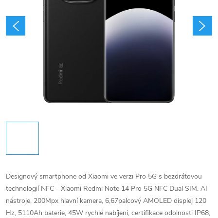
Designový smartphone od Xiaomi ve verzi Pro 5G s bezdrátovou
technologií NFC - Xiaomi Redmi Note 14 Pro 5G NFC Dual SIM. AI
nástroje, 200Mpx hlavní kamera, 6,67palcový AMOLED displej 120
Hz, 5110Ah baterie, 45W rychlé nabíjení, certifikace odolnosti IP68,