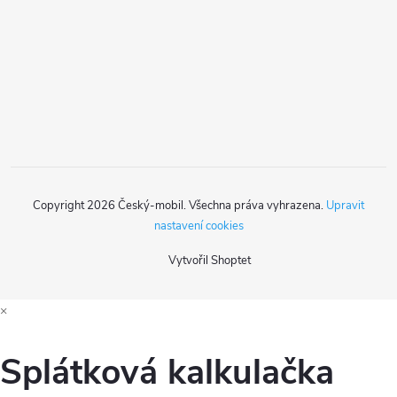
a
t
í
Copyright 2026
Český-mobil
. Všechna práva vyhrazena.
Upravit
nastavení cookies
Vytvořil Shoptet
×
Splátková kalkulačka