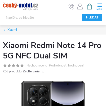
Přejít
NÁKUPNÍ
KOŠÍK
na
obsah
HLEDAT
Xiaomi
Xiaomi Redmi Note 14 Pro
5G NFC Dual SIM
Podrobnosti hodnocení
Neohodnoceno
Kód produktu:
Zvolte variantu