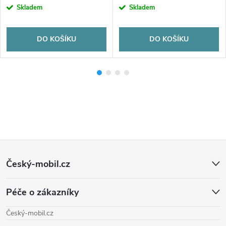
Skladem
Skladem
DO KOŠÍKU
DO KOŠÍKU
Z
Český-mobil.cz
á
Péče o zákazníky
p
Český-mobil.cz