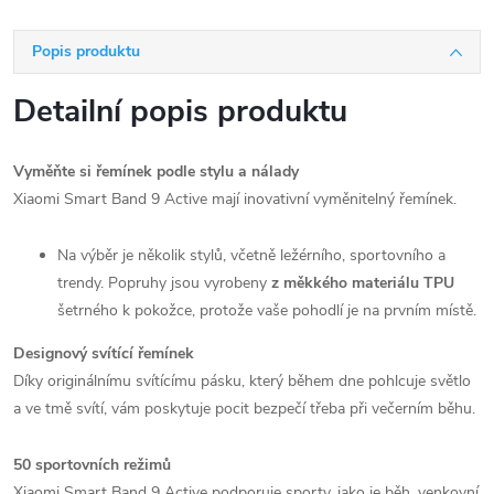
Popis produktu
Detailní popis produktu
Vyměňte si řemínek podle stylu a nálady
Xiaomi Smart Band 9 Active mají inovativní vyměnitelný řemínek.
Na výběr je několik stylů, včetně ležérního, sportovního a
trendy. Popruhy jsou vyrobeny
z měkkého materiálu TPU
šetrného k pokožce, protože vaše pohodlí je na prvním místě.
Designový svítící řemínek
Díky originálnímu svítícímu pásku, který během dne pohlcuje světlo
a ve tmě svítí, vám poskytuje pocit bezpečí třeba při večerním běhu.
50 sportovních režimů
Xiaomi Smart Band 9 Active podporuje sporty, jako je běh, venkovní