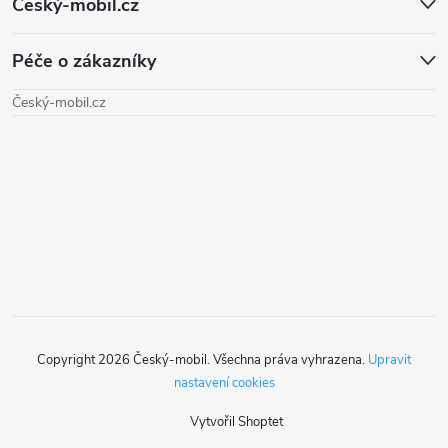
Český-mobil.cz
á
Péče o zákazníky
p
Český-mobil.cz
a
t
í
Copyright 2026
Český-mobil
. Všechna práva vyhrazena.
Upravit
nastavení cookies
Vytvořil Shoptet