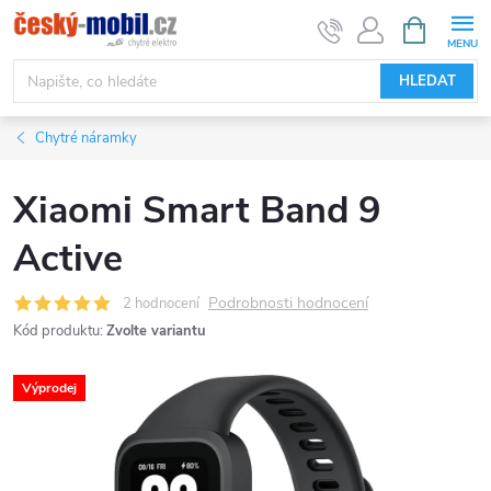
Přejít
NÁKUPNÍ
KOŠÍK
na
obsah
HLEDAT
Chytré náramky
Xiaomi Smart Band 9
Active
Podrobnosti hodnocení
2 hodnocení
Kód produktu:
Zvolte variantu
Výprodej