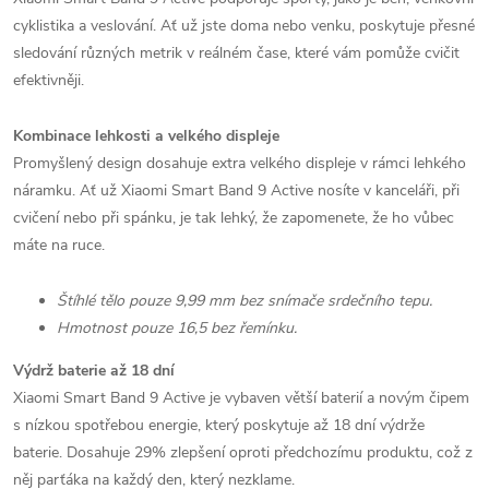
cyklistika a veslování. Ať už jste doma nebo venku, poskytuje přesné
sledování různých metrik v reálném čase, které vám pomůže cvičit
efektivněji.
Kombinace lehkosti a velkého displeje
Promyšlený design dosahuje extra velkého displeje v rámci lehkého
náramku. Ať už Xiaomi Smart Band 9 Active nosíte v kanceláři, při
cvičení nebo při spánku, je tak lehký, že zapomenete, že ho vůbec
máte na ruce.
Štíhlé tělo pouze 9,99 mm bez snímače srdečního tepu.
Hmotnost pouze 16,5 bez řemínku.
Výdrž baterie až 18 dní
Xiaomi Smart Band 9 Active je vybaven větší baterií a novým čipem
s nízkou spotřebou energie, který poskytuje až 18 dní výdrže
baterie. Dosahuje 29% zlepšení oproti předchozímu produktu, což z
něj parťáka na každý den, který nezklame.