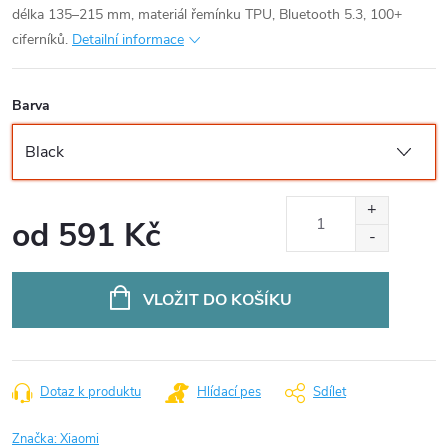
délka 135–215 mm, materiál řemínku TPU, Bluetooth 5.3, 100+
ciferníků.
Detailní informace
Barva
od
591 Kč
Měrná
cena:
VLOŽIT DO KOŠÍKU
Dotaz k produktu
Hlídací pes
Sdílet
Značka:
Xiaomi