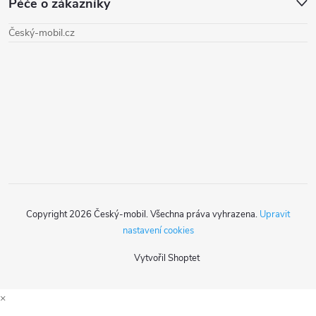
Péče o zákazníky
p
Český-mobil.cz
a
t
í
Copyright 2026
Český-mobil
. Všechna práva vyhrazena.
Upravit
nastavení cookies
Vytvořil Shoptet
×