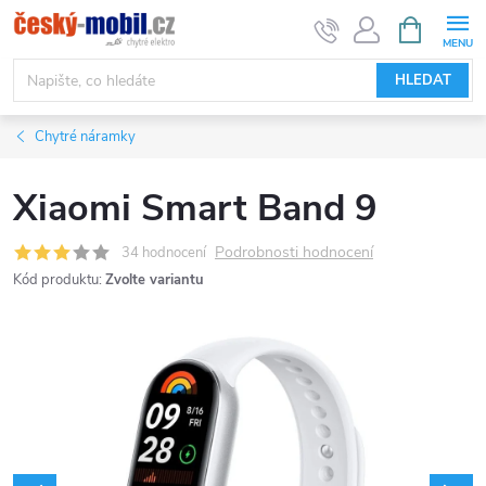
Přejít
NÁKUPNÍ
KOŠÍK
na
obsah
HLEDAT
Chytré náramky
Xiaomi Smart Band 9
Podrobnosti hodnocení
34 hodnocení
Kód produktu:
Zvolte variantu