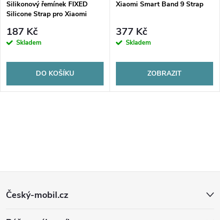
Silikonový řemínek FIXED
Xiaomi Smart Band 9 Strap
Silicone Strap pro Xiaomi
Smart Band 10/9/8, modrý
187 Kč
377 Kč
Skladem
Skladem
DO KOŠÍKU
ZOBRAZIT
Z
Český-mobil.cz
á