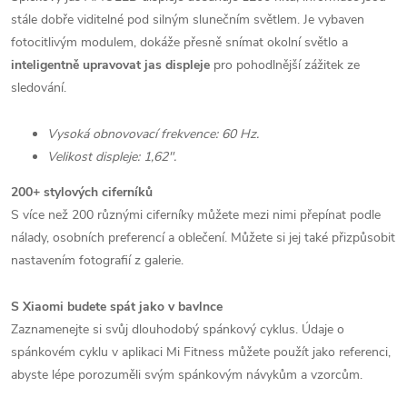
stále dobře viditelné pod silným slunečním světlem. Je vybaven
fotocitlivým modulem, dokáže přesně snímat okolní světlo a
inteligentně upravovat jas displeje
pro pohodlnější zážitek ze
sledování.
Vysoká obnovovací frekvence: 60 Hz.
Velikost displeje: 1,62".
200+ stylových ciferníků
S více než 200 různými ciferníky můžete mezi nimi přepínat podle
nálady, osobních preferencí a oblečení. Můžete si jej také přizpůsobit
nastavením fotografií z galerie.
S Xiaomi budete spát jako v bavlnce
Zaznamenejte si svůj dlouhodobý spánkový cyklus. Údaje o
spánkovém cyklu v aplikaci Mi Fitness můžete použít jako referenci,
abyste lépe porozuměli svým spánkovým návykům a vzorcům.