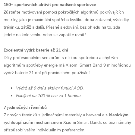
150+ sportovních aktivit pro nadšené sportovce
Z
ůstaňte motivováni pomocí pokročilých algoritmů pokrývajících
metriky, jako je maximální spotřeba kyslíku, doba zotavení, výsledky
tréninku, zátěž a další. Přesné sledování, bez ohledu na to, zda
jedete na kole venku nebo se zapotíte uvnitř.
Excelentní výdrž baterie až 21 dní
Díky profesionálním senzorům s nízkou spotřebou a chytrým
algoritmům spotřeby energie má Xiaomi Smart Band 9 mimořádnou
výdrž baterie 21 dní při pravidelném používání
Výdrž až 9 dní s aktivní funkcí AOD.
Nabíjení na 100 % cca za 1 hodinu.
7 jedinečných řemínků
7 nových řemínků s jedinečnými materiály a barvami a
s klasickým
rychloupínacím mechanismem
Xiaomi Smart Bands se bez námahy
přizpůsobí vašim individuálním preferencím.