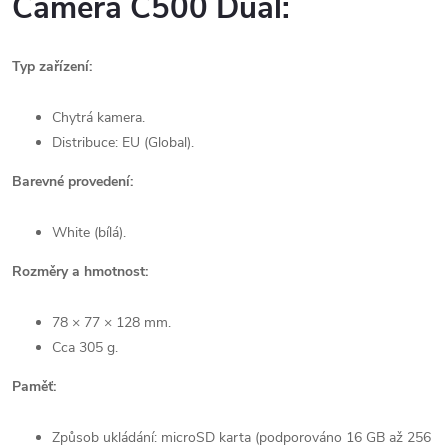
Camera C500 Dual:
Typ zařízení:
Chytrá kamera.
Distribuce: EU (Global).
Barevné provedení:
White (bílá).
Rozměry a hmotnost:
78 × 77 × 128 mm.
Cca 305 g.
Paměť:
Způsob ukládání: microSD karta (podporováno 16 GB až 256