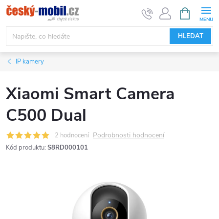
Přejít
NÁKUPNÍ
KOŠÍK
na
obsah
HLEDAT
IP kamery
Xiaomi Smart Camera
C500 Dual
Podrobnosti hodnocení
2 hodnocení
Kód produktu:
S8RD000101