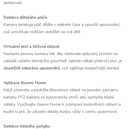
detekován.
Detekce dětského pláče
Kamera detekuje pláč dítěte v reálném čase a spouští upozornění,
což umožňuje rodičům dohlížet na své dítě.
Virtuální plot a klíčové oblasti
Nastavte pevnou kameru tak, aby sledovala oplocený prostor na
základě vašeho domácího prostředí. Jakmile někdo překročí plot, je
okamžitě odesláno upozornění
, což zajišťuje bezpečnější dohled.
Aplikace Xiaomi Home
Když stisknete a podržíte libovolnou oblast na pevném záznamu
kamery, PTZ kamera se automaticky otočí, aby zachytila ​​blízké
záběry. Využívejte Xiaomi Home k zobrazení konkrétních oblastí a
buďte si jisti, že zásadní detaily budou vždy v centru pozornosti.
Detekce lidského pohybu