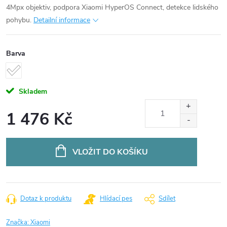
4Mpx objektiv, podpora Xiaomi HyperOS Connect, detekce lidského
pohybu.
Detailní informace
Barva
Skladem
1 476 Kč
Měrná
cena:
VLOŽIT DO KOŠÍKU
Dotaz k produktu
Hlídací pes
Sdílet
Značka:
Xiaomi