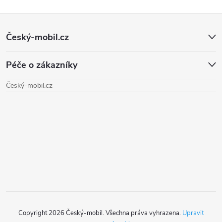
Z
Český-mobil.cz
á
Péče o zákazníky
p
Český-mobil.cz
a
t
í
Copyright 2026
Český-mobil
. Všechna práva vyhrazena.
Upravit