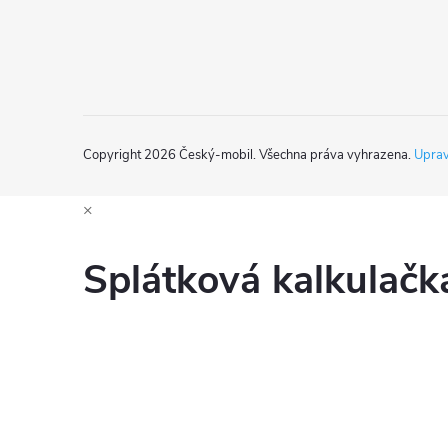
í
v
k
y
v
Copyright 2026
Český-mobil
. Všechna práva vyhrazena.
Uprav
ý
×
p
i
Splátková kalkulač
s
u