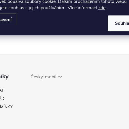
web používá soubory cookie. Dalším procházením tohoto webu
jete souhlas s jejich používáním.. Více informací
zde
.
avení
Souhl
íky
Český-mobil.cz
AT
ÁD
MÍNKY