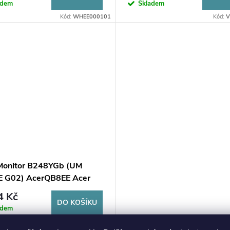
adem
Skladem
Kód:
WHEE000101
Kód:
V
Monitor B248YGb (UM
 G02) AcerQB8EE Acer
E
4 Kč
DO KOŠÍKU
adem
Kód:
SHEE000101