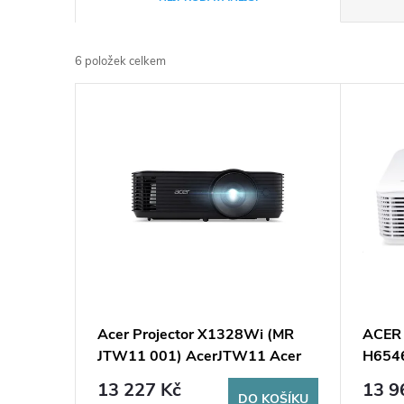
a
6
položek celkem
z
V
e
ý
n
p
í
i
p
s
r
p
Acer Projector X1328Wi (MR
ACER 
o
JTW11 001) AcerJTW11 Acer
H654
r
JTW11
ANSI,
d
13 227 Kč
13 9
DO KOŠÍKU