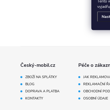
Tento 
vyjadřu
O
Nast
v
l
á
Z
d
á
a
Český-mobil.cz
Péče o zákazn
p
c
ZBOŽÍ NA SPLÁTKY
JAK REKLAMOV
í
BLOG
REKLAMAČNÍ Ř
a
DOPRAVA A PLATBA
OBCHODNÍ POD
p
t
KONTAKTY
OSOBNÍ ÚDAJE
r