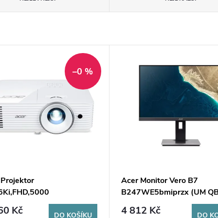
–0 %
Projektor
Acer Monitor Vero B7
6Ki,FHD,5000
B247WE5bmiprzx (UM Q
WiFi,HDMI,Repro,LumiSense,ColorBoost,White
501) AcerQB7EE Acer QB
60 Kč
4 812 Kč
DO KOŠÍKU
DO K