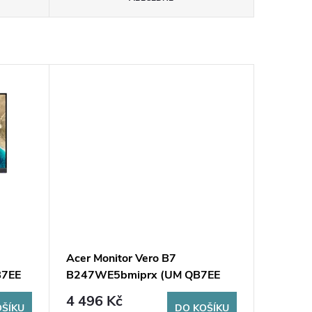
Acer Monitor Vero B7
B7EE
B247WE5bmiprx (UM QB7EE
7EE
502) AcerQB7EE Acer QB7EE
4 496 Kč
OŠÍKU
DO KOŠÍKU