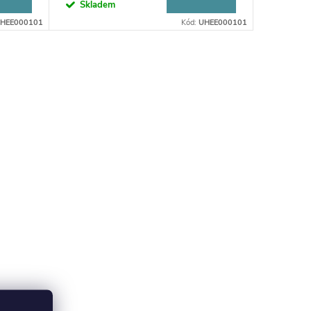
Skladem
HEE000101
Kód:
UHEE000101