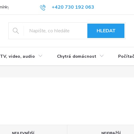
+420 730 192 063
mínky
Podmínky ochrany osobních údajů
HLEDAT
TV, video, audio
Chytrá domácnost
Počítač
NEJLEVNĚJŠÍ
NEJDRAŽŠÍ