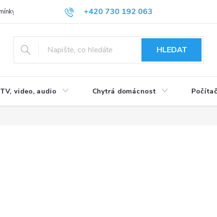
+420 730 192 063
mínky
Podmínky ochrany osobních údajů
HLEDAT
TV, video, audio
Chytrá domácnost
Počítač