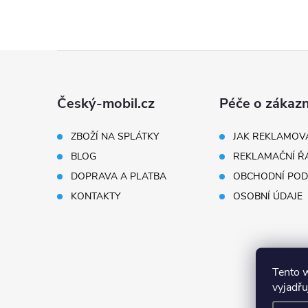
Z
á
Český-mobil.cz
Péče o zákazn
p
ZBOŽÍ NA SPLÁTKY
JAK REKLAMOV
BLOG
REKLAMAČNÍ Ř
a
DOPRAVA A PLATBA
OBCHODNÍ POD
t
KONTAKTY
OSOBNÍ ÚDAJE
í
Tento 
vyjadřu