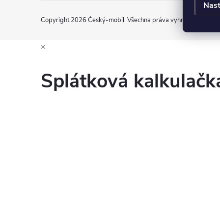
Nast
Copyright 2026
Český-mobil
. Všechna práva vyhrazena.
Uprav
×
Splátková kalkulač