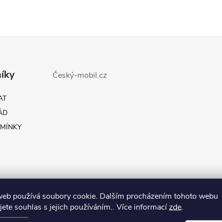
íky
Český-mobil.cz
AT
ÁD
MÍNKY
web používá soubory cookie. Dalším procházením tohoto webu
jete souhlas s jejich používáním.. Více informací
zde
.