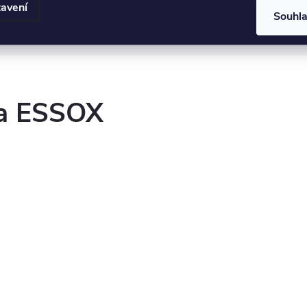
avení
Souhl
it nastavení cookies
ka ESSOX