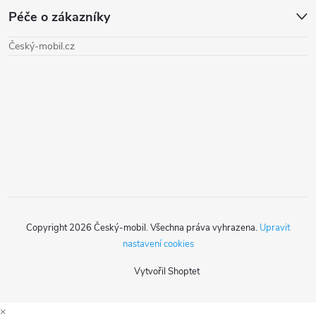
Péče o zákazníky
p
Český-mobil.cz
a
t
í
Copyright 2026
Český-mobil
. Všechna práva vyhrazena.
Upravit
nastavení cookies
Vytvořil Shoptet
×