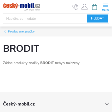
Přejít
NÁKUPNÍ
KOŠÍK
na
obsah
HLEDAT
Prodávané značky
BRODIT
Žádné produkty značky
BRODIT
nebyly nalezeny...
Z
Český-mobil.cz
á