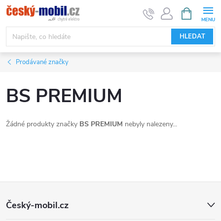
Přejít
NÁKUPNÍ
KOŠÍK
na
obsah
HLEDAT
Prodávané značky
BS PREMIUM
Žádné produkty značky
BS PREMIUM
nebyly nalezeny...
Z
Český-mobil.cz
á