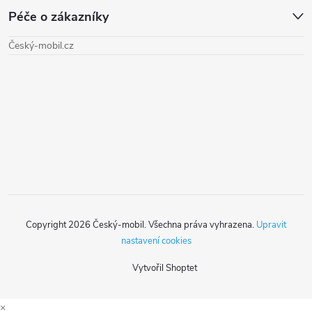
Péče o zákazníky
p
Český-mobil.cz
a
t
í
Copyright 2026
Český-mobil
. Všechna práva vyhrazena.
Upravit
nastavení cookies
Vytvořil Shoptet
×