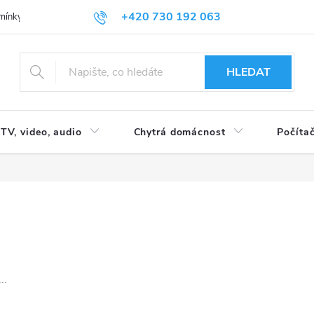
+420 730 192 063
mínky
Podmínky ochrany osobních údajů
HLEDAT
TV, video, audio
Chytrá domácnost
Počítač
..