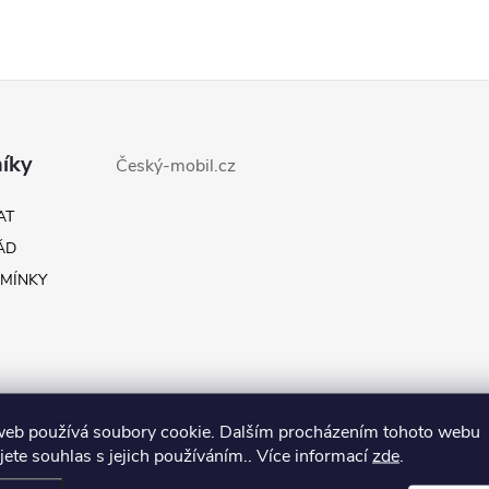
íky
Český-mobil.cz
AT
ÁD
MÍNKY
web používá soubory cookie. Dalším procházením tohoto webu
jete souhlas s jejich používáním.. Více informací
zde
.