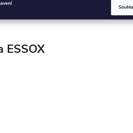
avení
Souhl
it nastavení cookies
ka ESSOX