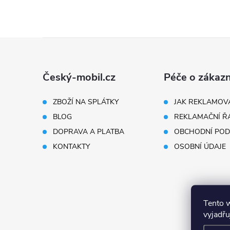
Z
á
Český-mobil.cz
Péče o zákazn
p
ZBOŽÍ NA SPLÁTKY
JAK REKLAMOV
BLOG
REKLAMAČNÍ Ř
a
DOPRAVA A PLATBA
OBCHODNÍ POD
t
KONTAKTY
OSOBNÍ ÚDAJE
í
Tento 
vyjadřu