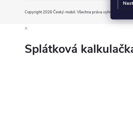
Nast
Copyright 2026
Český-mobil
. Všechna práva vyhrazena.
Uprav
×
Splátková kalkulač