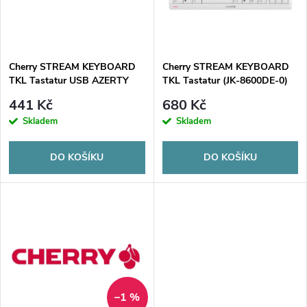
n
i
í
s
p
Cherry STREAM KEYBOARD
Cherry STREAM KEYBOARD
TKL Tastatur USB AZERTY
TKL Tastatur (JK-8600DE-0)
p
(JK-8600FR-2)
r
441 Kč
680 Kč
r
Skladem
Skladem
o
o
DO KOŠÍKU
DO KOŠÍKU
d
d
u
u
k
k
t
t
–1 %