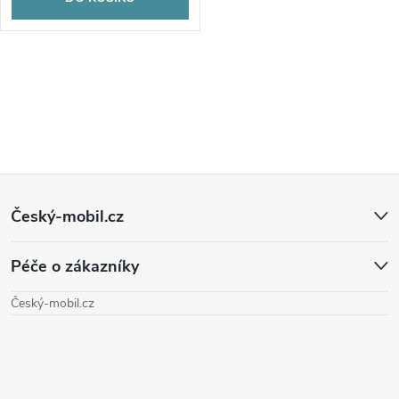
O
v
l
Z
á
Český-mobil.cz
d
á
a
Péče o zákazníky
p
c
Český-mobil.cz
a
í
t
p