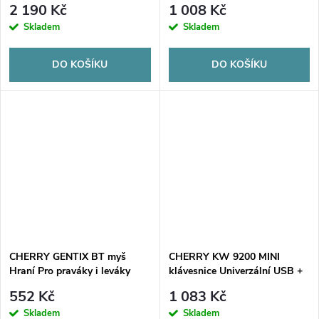
2 190 Kč
1 008 Kč
Skladem
Skladem
DO KOŠÍKU
DO KOŠÍKU
CHERRY GENTIX BT myš
CHERRY KW 9200 MINI
Hraní Pro praváky i leváky
klávesnice Univerzální USB +
Bluetooth Optický 2000 DPI
RF Wireless + Bluetooth
552 Kč
1 083 Kč
QWERTZ Německý Černá
Skladem
Skladem