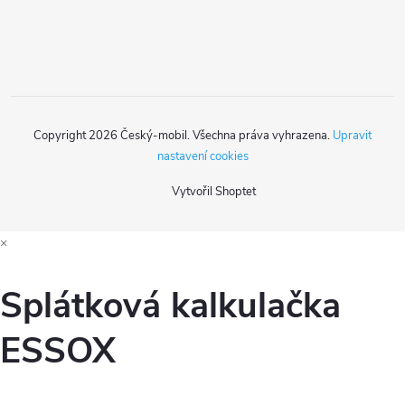
r
í
v
k
y
Copyright 2026
Český-mobil
. Všechna práva vyhrazena.
Upravit
v
nastavení cookies
ý
Vytvořil Shoptet
p
×
i
s
Splátková kalkulačka
u
ESSOX