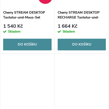
ů
ů
Cherry STREAM DESKTOP
Cherry STREAM DESKTOP
Tastatur-und-Maus-Set
RECHARGE Tastatur-und-
TastaturundMausSet Pale
Maus-Set
1 540 Kč
1 664 Kč
Gray (JD-8500DE-0)
TastaturundMausSet (JD-
Skladem
Skladem
8560EU-0)
DO KOŠÍKU
DO KOŠÍKU