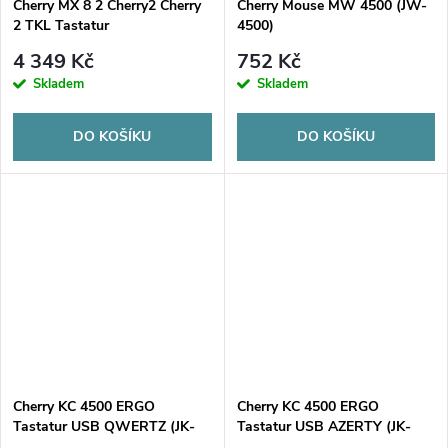
Cherry MX 8 2 Cherry2 Cherry
Cherry Mouse MW 4500 (JW-
2 TKL Tastatur
4500)
Hintergrundbeleuchtung (G80-
4 349 Kč
752 Kč
3882LXADE-2)
Skladem
Skladem
DO KOŠÍKU
DO KOŠÍKU
Cherry KC 4500 ERGO
Cherry KC 4500 ERGO
Tastatur USB QWERTZ (JK-
Tastatur USB AZERTY (JK-
4500DE-2)
4500FR-2)