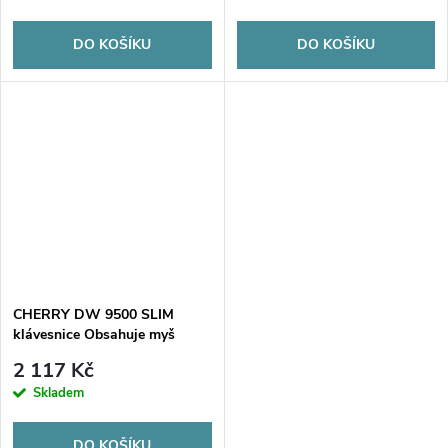
DO KOŠÍKU
DO KOŠÍKU
CHERRY DW 9500 SLIM
klávesnice Obsahuje myš
Univerzální RF bezdrátové +
2 117 Kč
Bluetooth QWERTZ Německý
Skladem
Čer
DO KOŠÍKU