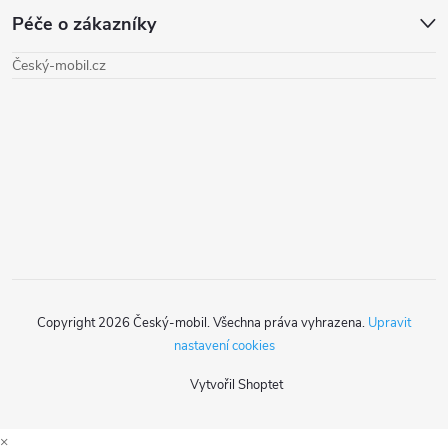
Péče o zákazníky
p
Český-mobil.cz
a
t
í
Copyright 2026
Český-mobil
. Všechna práva vyhrazena.
Upravit
nastavení cookies
Vytvořil Shoptet
×