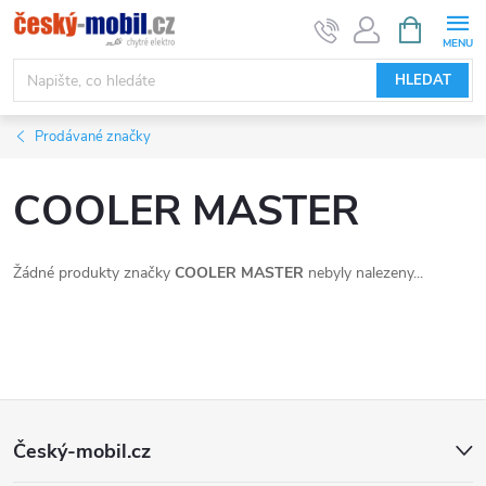
Přejít
NÁKUPNÍ
KOŠÍK
na
obsah
HLEDAT
Prodávané značky
COOLER MASTER
Žádné produkty značky
COOLER MASTER
nebyly nalezeny...
Z
Český-mobil.cz
á