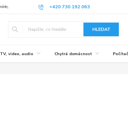
+420 730 192 063
mínky
Podmínky ochrany osobních údajů
HLEDAT
TV, video, audio
Chytrá domácnost
Počítač