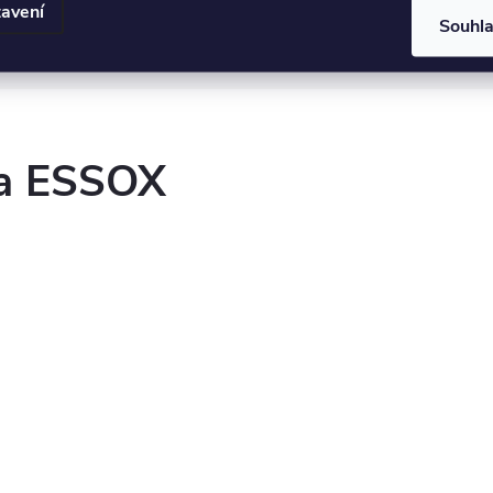
avení
Souhl
it nastavení cookies
ka ESSOX