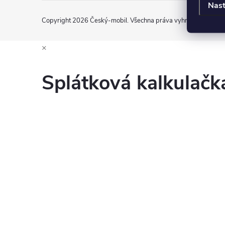
Nast
Copyright 2026
Český-mobil
. Všechna práva vyhrazena.
Uprav
×
Splátková kalkulač