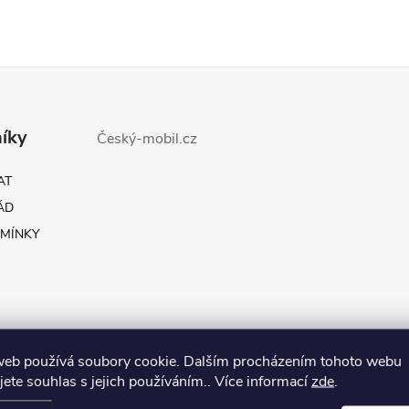
íky
Český-mobil.cz
AT
ÁD
MÍNKY
web používá soubory cookie. Dalším procházením tohoto webu
jete souhlas s jejich používáním.. Více informací
zde
.