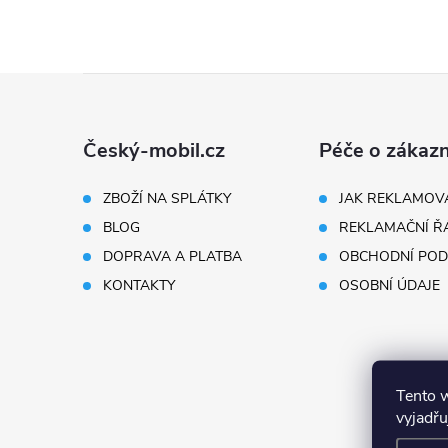
Z
á
Český-mobil.cz
Péče o zákazn
p
ZBOŽÍ NA SPLÁTKY
JAK REKLAMOV
BLOG
REKLAMAČNÍ Ř
a
DOPRAVA A PLATBA
OBCHODNÍ POD
t
KONTAKTY
OSOBNÍ ÚDAJE
í
Tento 
vyjadřu