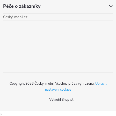
Péče o zákazníky
p
Český-mobil.cz
a
t
í
Copyright 2026
Český-mobil
. Všechna práva vyhrazena.
Upravit
nastavení cookies
Vytvořil Shoptet
×