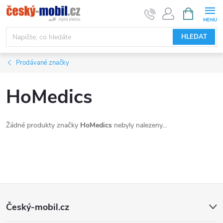
Přejít
NÁKUPNÍ
KOŠÍK
na
obsah
HLEDAT
Prodávané značky
HoMedics
Žádné produkty značky
HoMedics
nebyly nalezeny...
Z
Český-mobil.cz
á