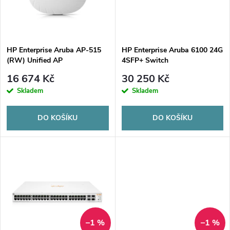
n
i
í
s
p
HP Enterprise Aruba AP-515
HP Enterprise Aruba 6100 24G
(RW) Unified AP
4SFP+ Switch
p
r
16 674 Kč
30 250 Kč
r
Skladem
Skladem
o
o
DO KOŠÍKU
DO KOŠÍKU
d
d
u
u
k
k
t
t
–1 %
–1 %