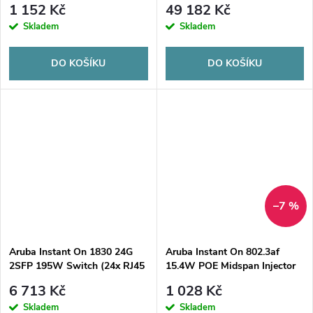
1 152 Kč
49 182 Kč
MPRWDataCartridge)
Skladem
Skladem
DO KOŠÍKU
DO KOŠÍKU
–7 %
Aruba Instant On 1830 24G
Aruba Instant On 802.3af
2SFP 195W Switch (24x RJ45
15.4W POE Midspan Injector
10/100/1000 12x Class4 PoE)
(AP11 AP11D AP12 AP15
6 713 Kč
1 028 Kč
AP17 AP22)
Skladem
Skladem