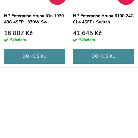
ů
ů
HP Enterprise Aruba IOn 1930
HP Enterprise Aruba 6100 24G
48G 4SFP+ 370W Sw
CL4 4SFP+ Switch
16 807 Kč
41 645 Kč
Skladem
Skladem
DO KOŠÍKU
DO KOŠÍKU