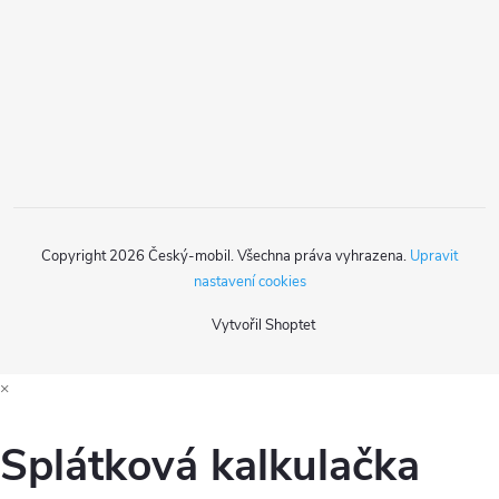
a
r
t
v
k
í
y
v
ý
Copyright 2026
Český-mobil
. Všechna práva vyhrazena.
Upravit
p
nastavení cookies
i
Vytvořil Shoptet
s
×
u
Splátková kalkulačka