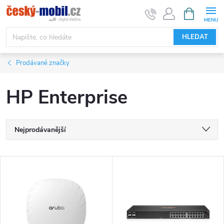
Přejít
NÁKUPNÍ
KOŠÍK
na
obsah
HLEDAT
Prodávané značky
HP Enterprise
Ř
Nejprodávanější
a
Nejlevnější
V
Nejdražší
z
ý
Abecedně
e
p