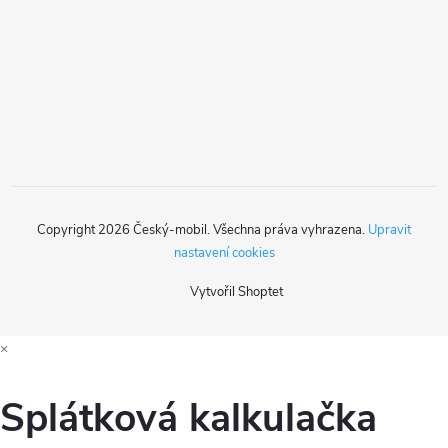
a
r
t
v
k
í
y
v
ý
Copyright 2026
Český-mobil
. Všechna práva vyhrazena.
Upravit
p
nastavení cookies
i
Vytvořil Shoptet
s
×
u
Splátková kalkulačka