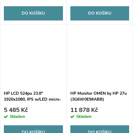
DO KOŠÍKU
DO KOŠÍKU
HP LCD 524pu 23.8"
HP Monitor OMEN by HP 27u
1920x1080, IPS w/LED micro-
(3G6W0E9#ABB)
edge,350nic,1500:1,5ms g/g,DP
5 485 Kč
11 878 Kč
1.4,HDMI 2.0,USB3.2 4x,U
Skladem
Skladem
DO KOŠÍKU
DO KOŠÍKU