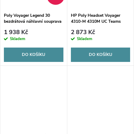
ů
ů
Poly Voyager Legend 30
HP Poly Headset Voyager
bezdrátová náhlavní souprava
4310-M 4310M UC Teams
certified (7Y210AA)
1 938 Kč
2 873 Kč
Skladem
Skladem
DO KOŠÍKU
DO KOŠÍKU