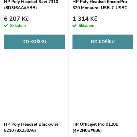
HP Poly Headset Savi 7310
HP Poly Headset EncorePro
(8D3J6AA#ABB)
320 Monaural USB-C USBC
(767F9AA)
6 207 Kč
1 314 Kč
Skladem
Skladem
DO KOŠÍKU
DO KOŠÍKU
HP Poly Headset Blackwire
HP Officejet Pro 9120B
5210 (8X230A6)
(4V2N0B#686)