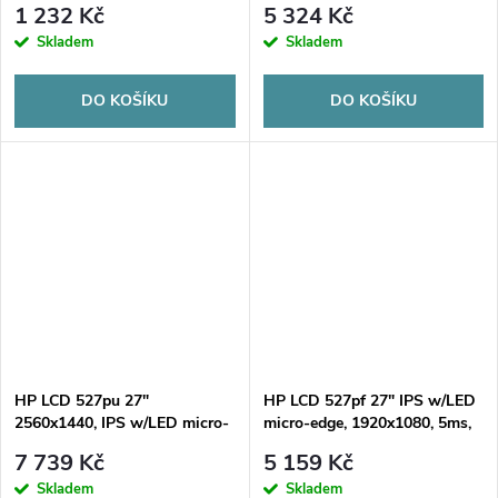
1 232 Kč
5 324 Kč
Skladem
Skladem
DO KOŠÍKU
DO KOŠÍKU
HP LCD 527pu 27"
HP LCD 527pf 27" IPS w/LED
2560x1440, IPS w/LED micro-
micro-edge, 1920x1080, 5ms,
edge,350nic,1500:1,5ms g/g,DP
350nits, 120Hz,1500:1, DP 1.2,
7 739 Kč
5 159 Kč
1.4,HDMI 2.0,USB3.2 4x,USB
HDMI 1.4, 4xUS
Skladem
Skladem