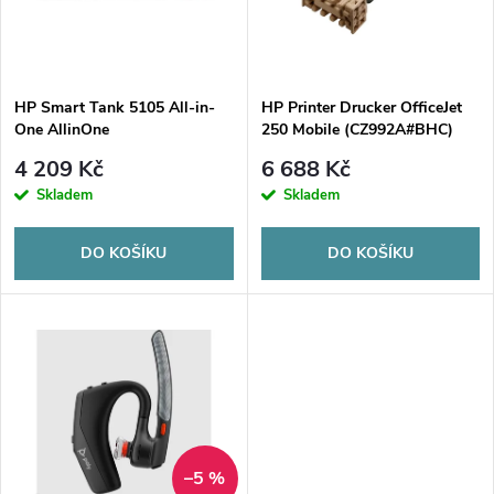
n
i
í
s
p
HP Smart Tank 5105 All-in-
HP Printer Drucker OfficeJet
One AllinOne
250 Mobile (CZ992A#BHC)
p
Multifunktionsdrucker
r
4 209 Kč
6 688 Kč
(1F3Y3A#BHC)
r
Skladem
Skladem
o
o
DO KOŠÍKU
DO KOŠÍKU
d
d
u
u
k
k
t
t
–5 %