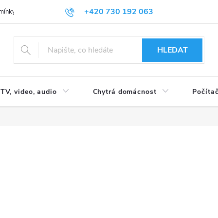
+420 730 192 063
mínky
Podmínky ochrany osobních údajů
HLEDAT
TV, video, audio
Chytrá domácnost
Počítač