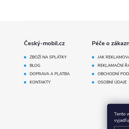
Z
á
Český-mobil.cz
Péče o zákazn
p
ZBOŽÍ NA SPLÁTKY
JAK REKLAMOV
BLOG
REKLAMAČNÍ Ř
a
DOPRAVA A PLATBA
OBCHODNÍ POD
t
KONTAKTY
OSOBNÍ ÚDAJE
í
Tento 
vyjadřu