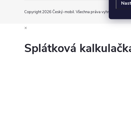
Nast
Copyright 2026
Český-mobil
. Všechna práva vyhrazena.
Uprav
×
Splátková kalkulač