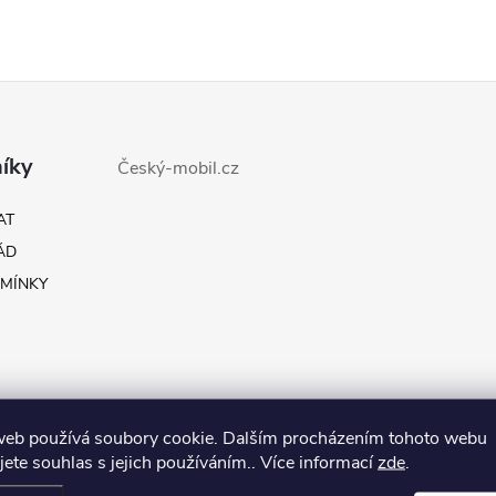
íky
Český-mobil.cz
AT
ÁD
MÍNKY
web používá soubory cookie. Dalším procházením tohoto webu
jete souhlas s jejich používáním.. Více informací
zde
.