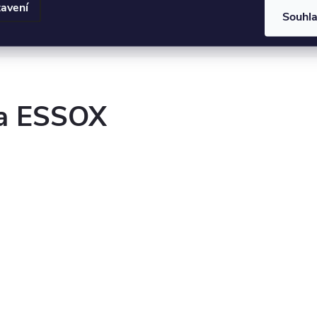
avení
Souhl
it nastavení cookies
ka ESSOX