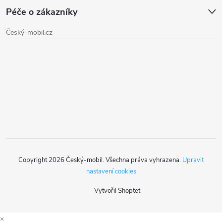
Péče o zákazníky
p
Český-mobil.cz
a
t
í
Copyright 2026
Český-mobil
. Všechna práva vyhrazena.
Upravit
nastavení cookies
Vytvořil Shoptet
×