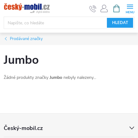
Přejít
NÁKUPNÍ
KOŠÍK
na
obsah
HLEDAT
Prodávané značky
Jumbo
Žádné produkty značky
Jumbo
nebyly nalezeny...
Z
Český-mobil.cz
á