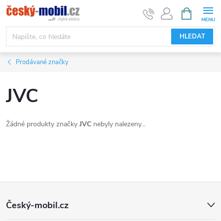
Přejít
NÁKUPNÍ
KOŠÍK
na
obsah
HLEDAT
Prodávané značky
JVC
Žádné produkty značky
JVC
nebyly nalezeny...
Z
Český-mobil.cz
á