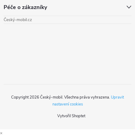
Péče o zákazníky
p
Český-mobil.cz
a
t
í
Copyright 2026
Český-mobil
. Všechna práva vyhrazena.
Upravit
nastavení cookies
Vytvořil Shoptet
×