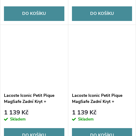
DO KOŠÍKU
DO KOŠÍKU
Lacoste Iconic Petit Pique
Lacoste Iconic Petit Pique
MagSafe Zadní Kryt +
MagSafe Zadní Kryt +
Peněženka pro iPhone 17 Pro
Peněženka pro iPhone 17 Pro
1 139 Kč
1 139 Kč
Green
Max Green
Skladem
Skladem
DO KOŠÍKU
DO KOŠÍKU