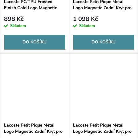
Lacoste PC/TPU Frosted
Lacoste Petit Pique Metal
Finish Gold Logo Magnetic
Logo Magnetic Zadní Kryt pro
Zadní Kryt pro Samsung
Samsung Galaxy S26 Ultra
898 Kč
1 098 Kč
Galaxy S26 White
Estragon Green
Skladem
Skladem
DO KOŠÍKU
DO KOŠÍKU
Lacoste Petit Pique Metal
Lacoste Petit Pique Metal
Logo Magnetic Zadní Kryt pro
Logo Magnetic Zadní Kryt pro
Samsung Galaxy S26+
Samsung Galaxy S26 Estragon