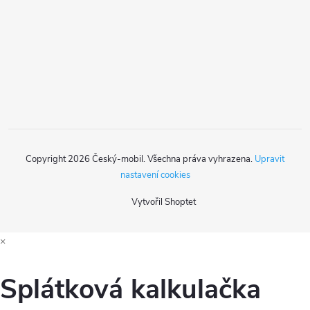
a
r
t
v
k
í
y
v
ý
Copyright 2026
Český-mobil
. Všechna práva vyhrazena.
Upravit
p
nastavení cookies
i
Vytvořil Shoptet
s
×
u
Splátková kalkulačka