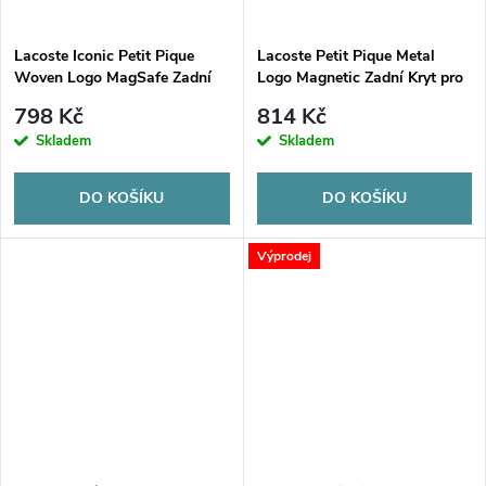
ů
ů
Lacoste Iconic Petit Pique
Lacoste Petit Pique Metal
Woven Logo MagSafe Zadní
Logo Magnetic Zadní Kryt pro
Kryt pro Samsung Galaxy A37
Samsung Galaxy S26 Ultra
798 Kč
814 Kč
Black
Black
Skladem
Skladem
DO KOŠÍKU
DO KOŠÍKU
Výprodej