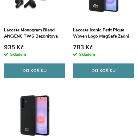
n
i
í
s
p
Lacoste Monogram Blend
Lacoste Iconic Petit Pique
ANC/ENC TWS Bezdrátová
Woven Logo MagSafe Zadní
p
Sluchátka Black
Kryt pro Samsung Galaxy A57
r
935 Kč
783 Kč
Black
r
Skladem
Skladem
o
o
DO KOŠÍKU
DO KOŠÍKU
d
d
u
u
k
k
t
t