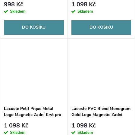
998 Kč
1 098 Kč
Estragon Green
Green
Skladem
Skladem
DO KOŠÍKU
DO KOŠÍKU
Lacoste Petit Pique Metal
Lacoste PVC Blend Monogram
Logo Magnetic Zadní Kryt pro
Gold Logo Magnetic Zadní
Samsung Galaxy S26+ Black
Kryt pro Samsung Galaxy
1 098 Kč
1 098 Kč
S26+ Brown
Skladem
Skladem