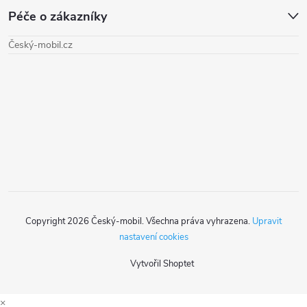
Péče o zákazníky
p
Český-mobil.cz
a
t
í
Copyright 2026
Český-mobil
. Všechna práva vyhrazena.
Upravit
nastavení cookies
Vytvořil Shoptet
×