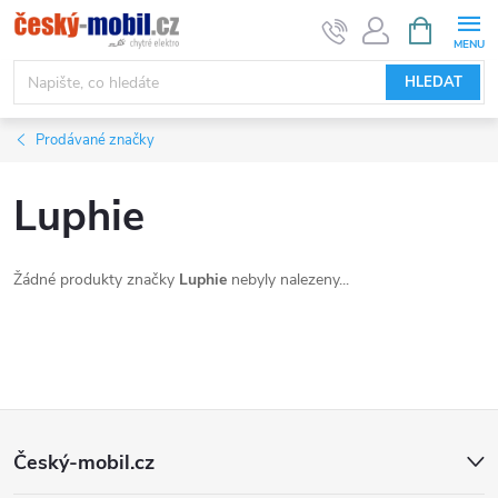
Přejít
NÁKUPNÍ
KOŠÍK
na
obsah
HLEDAT
Prodávané značky
Luphie
Žádné produkty značky
Luphie
nebyly nalezeny...
Z
Český-mobil.cz
á