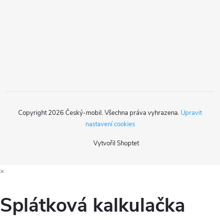
a
r
t
v
k
í
y
v
ý
Copyright 2026
Český-mobil
. Všechna práva vyhrazena.
Upravit
p
nastavení cookies
i
Vytvořil Shoptet
s
×
u
Splátková kalkulačka