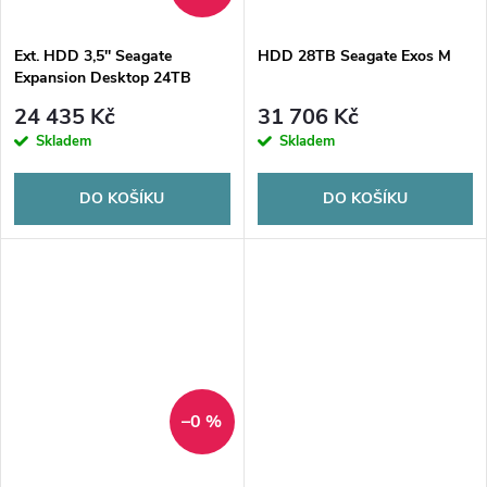
ů
ů
Ext. HDD 3,5'' Seagate
HDD 28TB Seagate Exos M
Expansion Desktop 24TB
24 435 Kč
31 706 Kč
Skladem
Skladem
DO KOŠÍKU
DO KOŠÍKU
–0 %