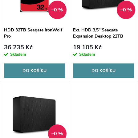
n
i
–0 %
–0 %
í
s
p
HDD 32TB Seagate IronWolf
Ext. HDD 3,5'' Seagate
Pro
Expansion Desktop 22TB
p
r
36 235 Kč
19 105 Kč
r
Skladem
Skladem
o
o
DO KOŠÍKU
DO KOŠÍKU
d
d
u
u
k
k
t
t
–0 %