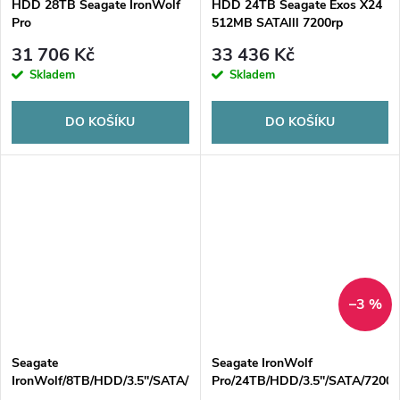
HDD 28TB Seagate IronWolf
HDD 24TB Seagate Exos X24
Pro
512MB SATAlll 7200rp
31 706 Kč
33 436 Kč
Skladem
Skladem
DO KOŠÍKU
DO KOŠÍKU
–3 %
Seagate
Seagate IronWolf
IronWolf/8TB/HDD/3.5''/SATA/5400
Pro/24TB/HDD/3.5''/SATA/7200
RPM/3R
RPM/5R