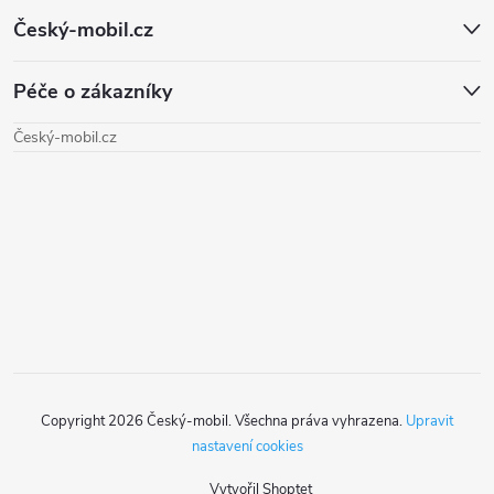
Z
ů
ů
Český-mobil.cz
d
á
a
Péče o zákazníky
p
c
Český-mobil.cz
a
í
t
p
r
í
v
k
y
Copyright 2026
Český-mobil
. Všechna práva vyhrazena.
Upravit
v
nastavení cookies
ý
Vytvořil Shoptet