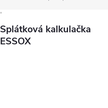
p
×
i
s
Splátková kalkulačka
u
ESSOX