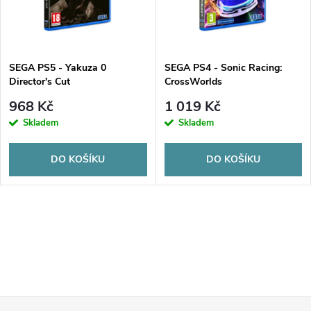
n
i
í
s
p
SEGA PS5 - Yakuza 0
SEGA PS4 - Sonic Racing:
Director's Cut
CrossWorlds
p
r
968 Kč
1 019 Kč
r
Skladem
Skladem
o
o
DO KOŠÍKU
DO KOŠÍKU
d
d
u
O
u
k
v
k
l
t
t
á