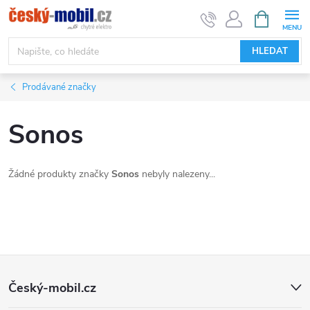
Přejít
NÁKUPNÍ
KOŠÍK
na
obsah
HLEDAT
Prodávané značky
Sonos
Žádné produkty značky
Sonos
nebyly nalezeny...
Z
Český-mobil.cz
á