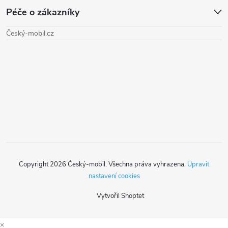
Péče o zákazníky
p
Český-mobil.cz
a
t
í
Copyright 2026
Český-mobil
. Všechna práva vyhrazena.
Upravit
nastavení cookies
Vytvořil Shoptet
×