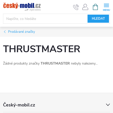
Přejít
NÁKUPNÍ
KOŠÍK
na
obsah
HLEDAT
Prodávané značky
THRUSTMASTER
Žádné produkty značky
THRUSTMASTER
nebyly nalezeny...
Z
Český-mobil.cz
á