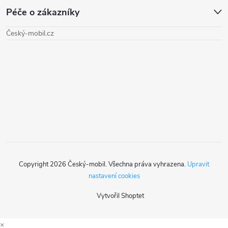
Péče o zákazníky
p
Český-mobil.cz
a
t
í
Copyright 2026
Český-mobil
. Všechna práva vyhrazena.
Upravit
nastavení cookies
Vytvořil Shoptet
×