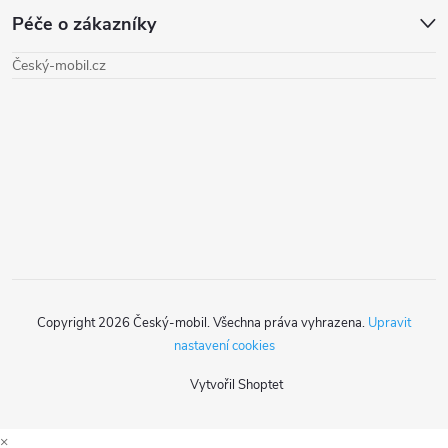
Péče o zákazníky
p
Český-mobil.cz
a
t
í
Copyright 2026
Český-mobil
. Všechna práva vyhrazena.
Upravit
nastavení cookies
Vytvořil Shoptet
×