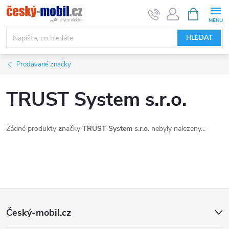
Přejít
NÁKUPNÍ
KOŠÍK
na
obsah
HLEDAT
Prodávané značky
TRUST System s.r.o.
Žádné produkty značky
TRUST System s.r.o.
nebyly nalezeny...
Z
Český-mobil.cz
á