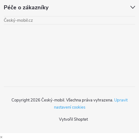
Péče o zákazníky
p
Český-mobil.cz
a
t
í
Copyright 2026
Český-mobil
. Všechna práva vyhrazena.
Upravit
nastavení cookies
Vytvořil Shoptet
×