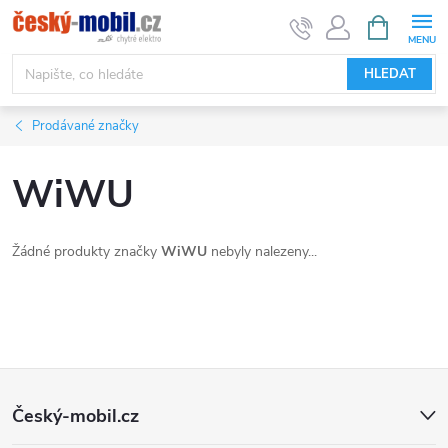
Přejít
NÁKUPNÍ
KOŠÍK
na
obsah
HLEDAT
Prodávané značky
WiWU
Žádné produkty značky
WiWU
nebyly nalezeny...
Z
Český-mobil.cz
á