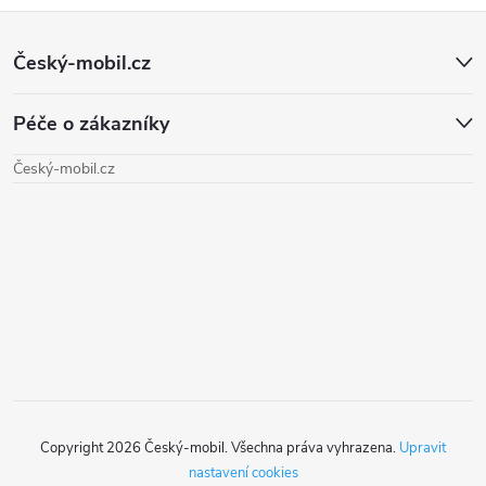
Z
Český-mobil.cz
á
Péče o zákazníky
p
Český-mobil.cz
a
t
í
Copyright 2026
Český-mobil
. Všechna práva vyhrazena.
Upravit
nastavení cookies