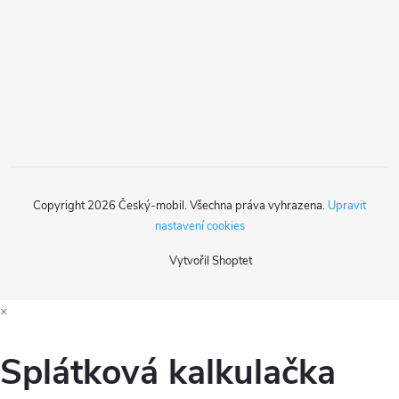
a
t
í
Copyright 2026
Český-mobil
. Všechna práva vyhrazena.
Upravit
nastavení cookies
Vytvořil Shoptet
×
Splátková kalkulačka