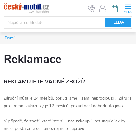
Přejít
NÁKUPNÍ
KOŠÍK
na
obsah
HLEDAT
Domů
Reklamace
REKLAMUJETE VADNÉ ZBOŽÍ?
Záruční lhůta je 24 měsíců, pokud jsme ji sami neprodloužili. (Záruka
pro firemní zákazníky je 12 měsíců, pokud není dohodnuto jinak)
V případě, že zboží, které jste si u nás zakoupili, nefunguje jak by
mělo, postaráme se samozřejmě o nápravu.