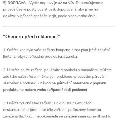
5)
DOPRAVA
- Výběr dopravy je už na Vás. Doporučujeme v
případě České pošty poslat balík doporučeně, aby jsme ho
dokázali v případě zpoždění najít, podle sledovacího čísla.
“Osmero před reklamací”
1. Ověřte kde bylo vaše zařízení koupeno a zda platí ještě záruční
lhůta (2 roky) či případně prodloužená záruka.
2. Ujistěte se, že zařízení používáte v souladu s manuálem, můžete
zde také nalézt řešení některých problému (především párování
sluchátek a hodinek) -
návod na párování naleznete v popisku
produktu na našem webu (případně rádi pošleme)
3. Ověřte fyzický stav zařízení. Pokud jste nalezli něco
nestandardního (prohnuté tělo zařízení, poškozený konektor,
zaražená tlačítka,...)
nepokoušejte se zařízení sami opravit!
mohlo