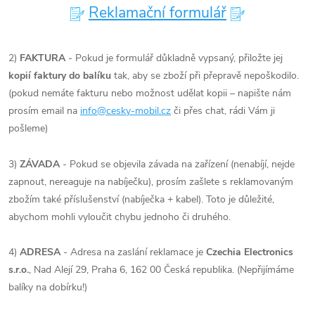
Reklamační formulář
2)
FAKTURA
- Pokud je formulář důkladně vypsaný, přiložte jej
kopií faktury do balíku
tak, aby se zboží při přepravě nepoškodilo.
(pokud nemáte fakturu nebo možnost udělat kopii – napište nám
prosím email na
info@cesky-mobil.cz
či přes chat, rádi Vám ji
pošleme)
3)
ZÁVADA
- Pokud se objevila závada na zařízení (nenabíjí, nejde
zapnout, nereaguje na nabíječku), prosím zašlete s reklamovaným
zbožím také příslušenství (nabíječka + kabel). Toto je důležité,
abychom mohli vyloučit chybu jednoho či druhého.
4)
ADRESA
- Adresa na zaslání reklamace je
Czechia Electronics
s.r.o.
, Nad Alejí 29, Praha 6, 162 00 Česká republika
. (Nepřijímáme
balíky na dobírku!)