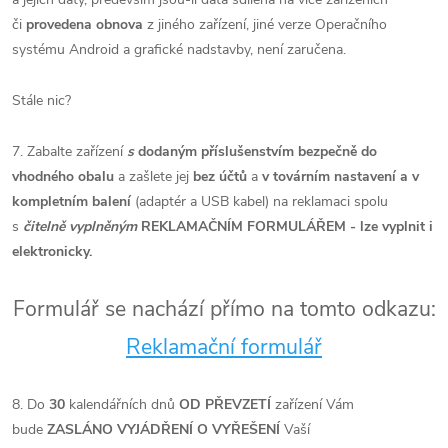
či
provedena obnova
z jiného zařízení, jiné verze Operačního
systému Android a grafické nadstavby, není zaručena.
Stále nic?
7. Zabalte zařízení
s
dodaným příslušenstvím bezpečně do
vhodného obalu
a zašlete jej
bez účtů
a
v továrním nastavení a v
kompletním balení
(adaptér a USB kabel) na reklamaci spolu
s
čitelně vyplněným
REKLAMAČNÍM FORMULÁŘEM - lze vyplnit i
elektronicky.
Formulář se nachází přímo na tomto odkazu:
Reklamační formulář
8. Do
30
kalendářních dnů
OD PŘEVZETÍ
zařízení Vám
bude
ZASLÁNO VYJÁDŘENÍ O VYŘEŠENÍ
Vaší