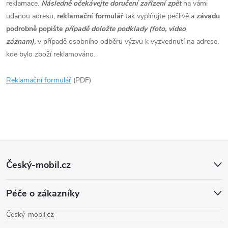
reklamace.
Následně očekávejte doručení zařízení zpět
na vámi
udanou adresu,
reklamační formulář
tak vyplňujte pečlivě a
závadu
podrobně popište
případě doložte podklady (foto, video
záznam),
v případě osobního odběru výzvu k vyzvednutí na adrese,
kde bylo zboží reklamováno.
Reklamační formulář
(PDF)
Z
Český-mobil.cz
á
Péče o zákazníky
p
Český-mobil.cz