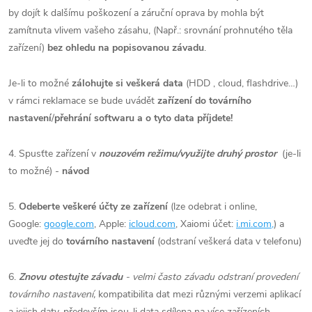
by dojít k dalšímu poškození a záruční oprava by mohla být
zamítnuta vlivem vašeho zásahu, (Např.: srovnání prohnutého těla
zařízení)
bez ohledu na popisovanou závadu
.
Je-li to možné
zálohujte si veškerá data
(HDD , cloud, flashdrive…)
v rámci reklamace se bude uvádět
zařízení do továrního
nastavení
/
přehrání softwaru a o tyto data příjdete!
4. Spusťte zařízení v
nouzovém režimu/využijte druhý prostor
(je-li
to možné) -
návod
5.
Odeberte veškeré účty ze zařízení
(lze odebrat i online,
Google:
google.com
, Apple:
icloud.com
, Xaiomi účet:
i.mi.com,
) a
uveďte jej do
továrního nastavení
(odstraní veškerá data v telefonu)
6.
Znovu otestujte závadu
- velmi často závadu odstraní provedení
továrního nastavení,
kompatibilita dat mezi různými verzemi aplikací
a jejich daty, především jsou-li data sdílena na více zařízeních